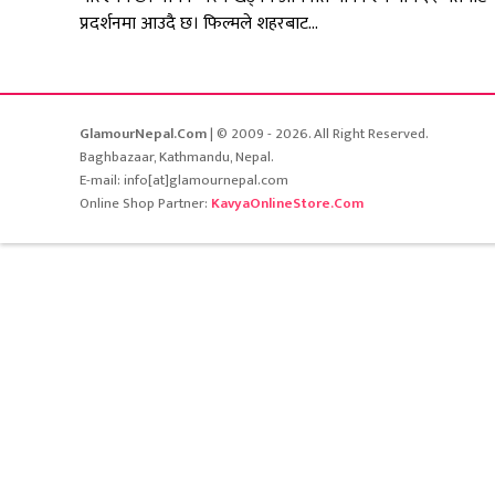
प्रदर्शनमा आउदै छ। फिल्मले शहरबाट...
GlamourNepal.Com
| © 2009 - 2026. All Right Reserved.
Baghbazaar, Kathmandu, Nepal.
E-mail: info[at]glamournepal.com
Online Shop Partner:
KavyaOnlineStore.Com