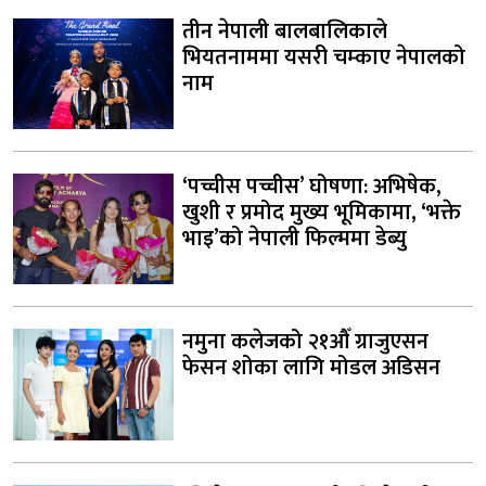
तीन नेपाली बालबालिकाले
भियतनाममा यसरी चम्काए नेपालको
नाम
‘पच्चीस पच्चीस’ घोषणा: अभिषेक,
खुशी र प्रमोद मुख्य भूमिकामा, ‘भक्ते
भाइ’को नेपाली फिल्ममा डेब्यु
नमुना कलेजको २१औँ ग्राजुएसन
फेसन शोका लागि मोडल अडिसन