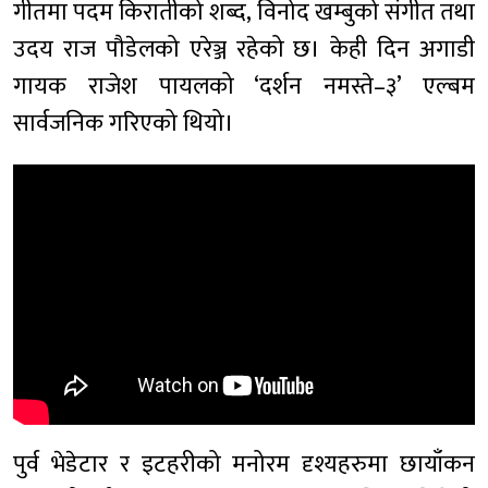
गीतमा पदम किरातीको शब्द, विनोद खम्बुको संगीत तथा
उदय राज पौडेलको एरेञ्ज रहेको छ। केही दिन अगाडी
गायक राजेश पायलको ‘दर्शन नमस्ते–३’ एल्बम
सार्वजनिक गरिएको थियो।
पुर्व भेडेटार र इटहरीको मनोरम दृश्यहरुमा छायाँकन