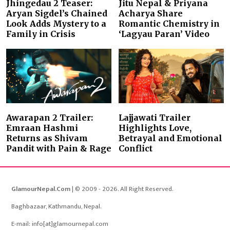
Jhingedau 2 Teaser:
Jitu Nepal & Priyana
Aryan Sigdel’s Chained
Acharya Share
Look Adds Mystery to a
Romantic Chemistry in
Family in Crisis
‘Lagyau Paran’ Video
Awarapan 2 Trailer:
Lajjawati Trailer
Emraan Hashmi
Highlights Love,
Returns as Shivam
Betrayal and Emotional
Pandit with Pain & Rage
Conflict
GlamourNepal.Com
| © 2009 - 2026. All Right Reserved.
Baghbazaar, Kathmandu, Nepal.
E-mail: info[at]glamournepal.com