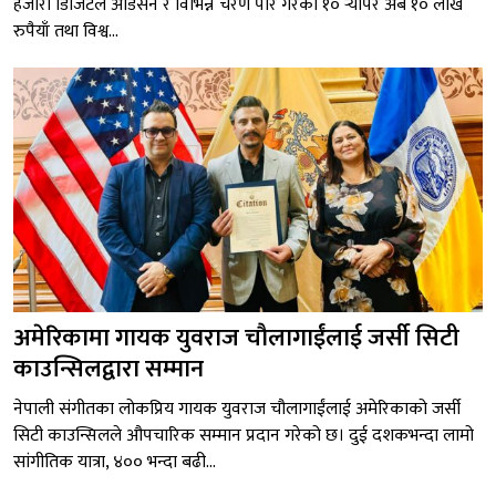
हजारौँ डिजिटल अडिसन र विभिन्न चरण पार गरेका १० र्‍यापर अब १० लाख
रुपैयाँ तथा विश्व...
अमेरिकामा गायक युवराज चौलागाईंलाई जर्सी सिटी
काउन्सिलद्वारा सम्मान
नेपाली संगीतका लोकप्रिय गायक युवराज चौलागाईंलाई अमेरिकाको जर्सी
सिटी काउन्सिलले औपचारिक सम्मान प्रदान गरेको छ। दुई दशकभन्दा लामो
सांगीतिक यात्रा, ४०० भन्दा बढी...