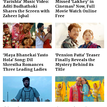
‘Farishta’ Music Video:
Missed ‘Lakhey’ in
Aditi Budhathoki
Cinemas? Now, Full
Shares the Screen with
Movie Watch Online
Zaheer Iqbal
Free
‘Maya Bhanekai Yasto
‘Pension Patta’ Teaser
Hola’ Song: Dil
Finally Reveals the
Shrestha Romances
Mystery Behind its
Three Leading Ladies
Title