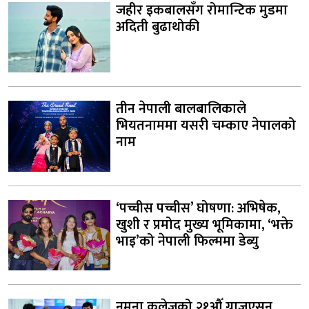
जहीर इकबालसँग रोमान्टिक मुडमा
अदिती बुढाथोकी
तीन नेपाली बालबालिकाले
भियतनाममा यसरी चम्काए नेपालको
नाम
‘पच्चीस पच्चीस’ घोषणा: अभिषेक,
खुशी र प्रमोद मुख्य भूमिकामा, ‘भक्ते
भाइ’को नेपाली फिल्ममा डेब्यु
नमुना कलेजको २१औँ ग्राजुएसन