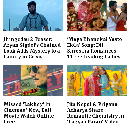
Jhingedau 2 Teaser:
‘Maya Bhanekai Yasto
Aryan Sigdel’s Chained
Hola’ Song: Dil
Look Adds Mystery to a
Shrestha Romances
Family in Crisis
Three Leading Ladies
Missed ‘Lakhey’ in
Jitu Nepal & Priyana
Cinemas? Now, Full
Acharya Share
Movie Watch Online
Romantic Chemistry in
Free
‘Lagyau Paran’ Video