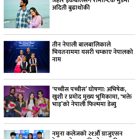
जहीर इकबालसँग रोमान्टिक मुडमा
अदिती बुढाथोकी
तीन नेपाली बालबालिकाले
भियतनाममा यसरी चम्काए नेपालको
नाम
‘पच्चीस पच्चीस’ घोषणा: अभिषेक,
खुशी र प्रमोद मुख्य भूमिकामा, ‘भक्ते
भाइ’को नेपाली फिल्ममा डेब्यु
नमुना कलेजको २१औँ ग्राजुएसन