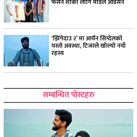
फेसन शोका लागि मोडल अडिसन
‘झिँगेदाउ २’ मा आर्यन सिग्देलको
यस्तो अवस्था, टिजरले खोल्यो नयाँ
रहस्य
सम्बन्धित पोस्टहरु