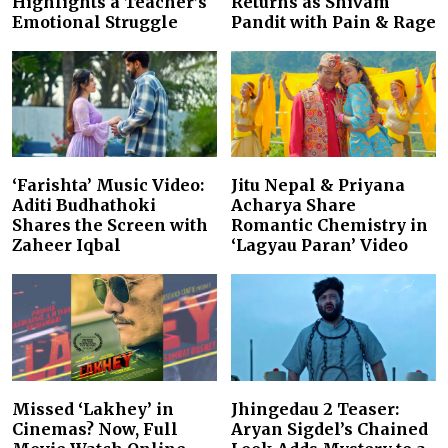
Highlights a Teacher’s
Returns as Shivam
Emotional Struggle
Pandit with Pain & Rage
‘Farishta’ Music Video:
Jitu Nepal & Priyana
Aditi Budhathoki
Acharya Share
Shares the Screen with
Romantic Chemistry in
Zaheer Iqbal
‘Lagyau Paran’ Video
Missed ‘Lakhey’ in
Jhingedau 2 Teaser:
Cinemas? Now, Full
Aryan Sigdel’s Chained