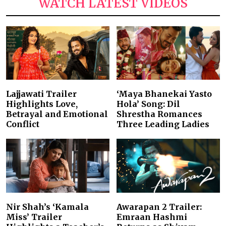
WATCH LATEST VIDEOS
Lajjawati Trailer
‘Maya Bhanekai Yasto
Highlights Love,
Hola’ Song: Dil
Betrayal and Emotional
Shrestha Romances
Conflict
Three Leading Ladies
Nir Shah’s ‘Kamala
Awarapan 2 Trailer:
Miss’ Trailer
Emraan Hashmi