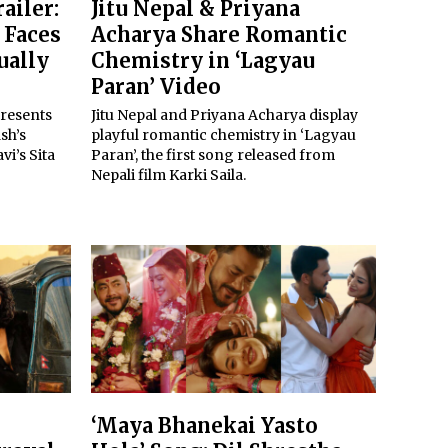
ailer:
Jitu Nepal & Priyana
 Faces
Acharya Share Romantic
ually
Chemistry in ‘Lagyau
Paran’ Video
presents
Jitu Nepal and Priyana Acharya display
sh’s
playful romantic chemistry in ‘Lagyau
i’s Sita
Paran’, the first song released from
Nepali film Karki Saila.
‘Maya Bhanekai Yasto