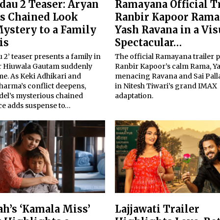
dau 2 Teaser: Aryan
Ramayana Official Tr
’s Chained Look
Ranbir Kapoor Rama
ystery to a Family
Yash Ravana in a Vis
is
Spectacular…
 2’ teaser presents a family in
The official Ramayana trailer 
ter Hiuwala Gautam suddenly
Ranbir Kapoor’s calm Rama, Ya
me. As Keki Adhikari and
menacing Ravana and Sai Pallav
harma’s conflict deepens,
in Nitesh Tiwari’s grand IMAX
del’s mysterious chained
adaptation.
e adds suspense to…
ah’s ‘Kamala Miss’
Lajjawati Trailer