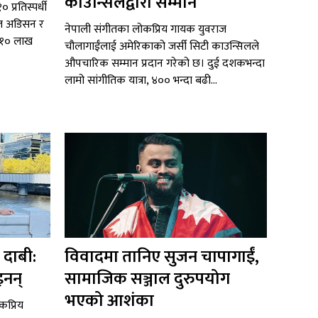
काउन्सिलद्वारा सम्मान
 प्रतिस्पर्धी
टल अडिसन र
नेपाली संगीतका लोकप्रिय गायक युवराज
ब १० लाख
चौलागाईंलाई अमेरिकाको जर्सी सिटी काउन्सिलले
औपचारिक सम्मान प्रदान गरेको छ। दुई दशकभन्दा
लामो सांगीतिक यात्रा, ४०० भन्दा बढी...
 दाबी:
विवादमा तानिए सुजन चापागाईं,
इनन्
सामाजिक सञ्जाल दुरुपयोग
भएको आशंका
ोकप्रिय