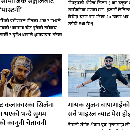
 र सामाजिक सञ्जालबाट
‘नेपहपको श्रीपेच’ सिजन ३ का उत्कृष्ट १०
मास्टर्नी’
सार्वजनिक भएका छन्। हजारौँ डिजि
विभिन्न चरण पार गरेका १० र्‍यापर अ
र्नी’को प्रमोसनल गीतका शब्द र दृश्यले
रुपैयाँ तथा विश्व...
ायको भावनामा चोट पुगेको स्वीकार
ा कार्की र दुर्गेश थापाले क्षमायाचना गरेका
 कलाकारका सिर्जना
गायक सुजन चापागाईंको
ग भएको भन्दै सुगम
सबै भाइरल च्याट मेरा हो
ो कानुनी चेतावनी
नेपाली संगीत क्षेत्रमा युवा पुस्तामाझ ल