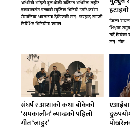
युट्युब
अभिनेत्री अदिती बुढाथोकी बलिउड अभिनेता जहीर
हटाइयो ‘
इकबालसँग पन्जाबी म्युजिक भिडियो ‘फरिश्ता’मा
रोमान्टिक अवतारमा देखिएकी छन्। फरहाद साम्जी
फिल्म ‘मास्ट
निर्देशित भिडियोमा कमल...
शिक्षक समुद
गर्दै प्रियंक
छन्। गीत...
संघर्ष र आशाको कथा बोकेको
एआईबाट
‘समकालीन’ ब्यान्डको पहिलो
दुरुपयो
गीत ‘लाहुर’
पोखरेलक