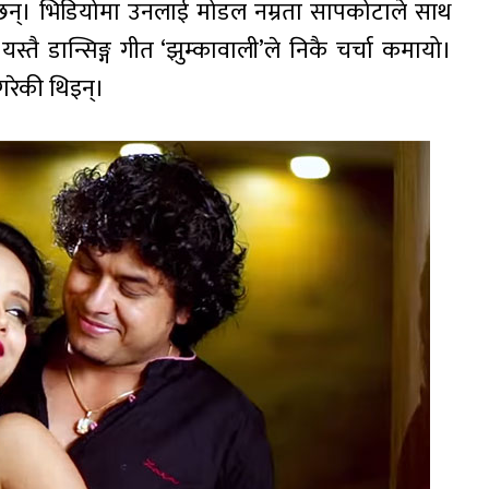
न्। भिडियोमा उनलाई मोडल नम्रता सापकोटाले साथ
ै डान्सिङ्ग गीत ‘झुम्कावाली’ले निकै चर्चा कमायो।
गरेकी थिइन्।