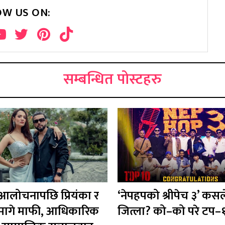
OW US ON:
सम्बन्धित पोस्टहरु
 आलोचनापछि प्रियंका र
‘नेपहपको श्रीपेच ३’ कसल
ले मागे माफी, आधिकारिक
जित्ला? को–को परे टप–