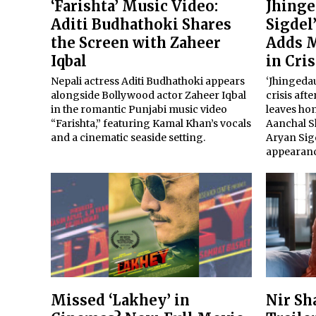
‘Farishta’ Music Video:
Jhinge
Aditi Budhathoki Shares
Sigdel
the Screen with Zaheer
Adds M
Iqbal
in Cris
Nepali actress Aditi Budhathoki appears
‘Jhingedau
alongside Bollywood actor Zaheer Iqbal
crisis af
in the romantic Punjabi music video
leaves ho
“Farishta,” featuring Kamal Khan’s vocals
Aanchal S
and a cinematic seaside setting.
Aryan Sig
appearanc
Missed ‘Lakhey’ in
Nir Sh