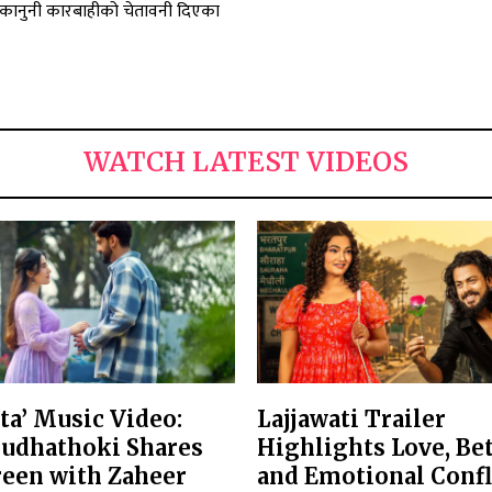
कानुनी कारबाहीको चेतावनी दिएका
WATCH LATEST VIDEOS
hta’ Music Video:
Lajjawati Trailer
Budhathoki Shares
Highlights Love, Be
reen with Zaheer
and Emotional Confl