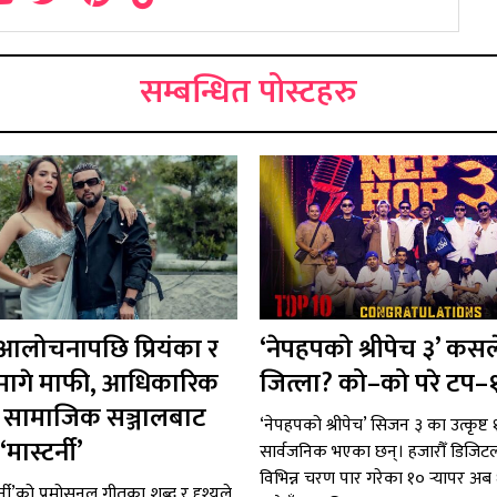
सम्बन्धित पोस्टहरु
 आलोचनापछि प्रियंका र
‘नेपहपको श्रीपेच ३’ कसल
ले मागे माफी, आधिकारिक
जित्ला? को–को परे टप–
 र सामाजिक सञ्जालबाट
‘नेपहपको श्रीपेच’ सिजन ३ का उत्कृष्ट १०
मास्टर्नी’
सार्वजनिक भएका छन्। हजारौँ डिजि
विभिन्न चरण पार गरेका १० र्‍यापर अ
र्नी’को प्रमोसनल गीतका शब्द र दृश्यले