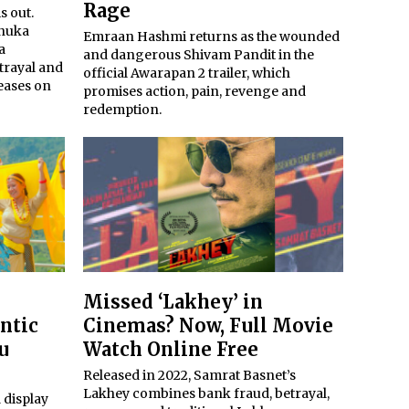
Rage
is out.
anuka
Emraan Hashmi returns as the wounded
a
and dangerous Shivam Pandit in the
trayal and
official Awarapan 2 trailer, which
eases on
promises action, pain, revenge and
redemption.
Missed ‘Lakhey’ in
ntic
Cinemas? Now, Full Movie
u
Watch Online Free
Released in 2022, Samrat Basnet’s
Lakhey combines bank fraud, betrayal,
 display