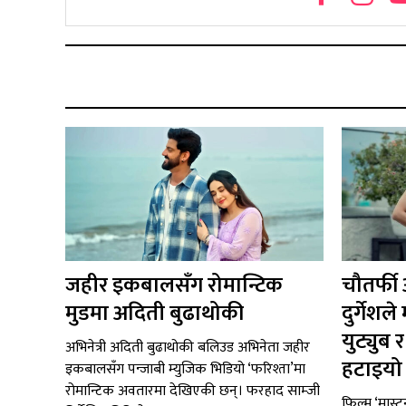
जहीर इकबालसँग रोमान्टिक
चौतर्फी
मुडमा अदिती बुढाथोकी
दुर्गेश
युट्युब
अभिनेत्री अदिती बुढाथोकी बलिउड अभिनेता जहीर
हटाइयो ‘
इकबालसँग पन्जाबी म्युजिक भिडियो ‘फरिश्ता’मा
रोमान्टिक अवतारमा देखिएकी छन्। फरहाद साम्जी
फिल्म ‘मास्ट