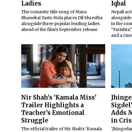
Ladies
Iqbal
The romantic title song of Maya
Nepali act
Bhanekai Yasto Hola places Dil Shrestha
alongside
alongside three popular leading ladies
in the ro
ahead of the film’s September release.
“Farishta,
and a cine
Nir Shah’s ‘Kamala Miss’
Jhinge
Trailer Highlights a
Sigdel
Teacher’s Emotional
Adds M
Struggle
in Cris
The official trailer of Nir Shah’s ‘Kamala
‘Jhingedau