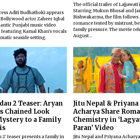
The official trailer of Lajjawati 
Starring Mukun Bhusal and J
ress Aditi Budhathoki appears
Bishwakarma, the film follows 
 Bollywood actor Zaheer Iqbal
romance tested by mistrust, be
mantic Punjabi music video
family pressure. The movie rel
” featuring Kamal Khan’s vocals
August…
matic seaside setting.
dau 2 Teaser: Aryan
Jitu Nepal & Priyana
’s Chained Look
Acharya Share Roma
ystery to a Family
Chemistry in ‘Lagya
is
Paran’ Video
 2’ teaser presents a family in
Jitu Nepal and Priyana Acharya