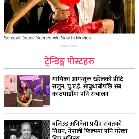
ट्रेन्डिङ्ग पोस्टहरु
गायिका आगन्तुक खरेलको प्रीटि
सलुन, यु.ए.ई. आबुधाबीपछि अब
काठमाडौंमा पनि संचालन
बलिउड अभिनेता प्रदीप रावतको
निधन, नेपाली फिल्ममा पनि गरेका
थिए अभिनय