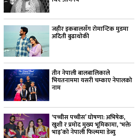
जहीर इकबालसँग रोमान्टिक मुडमा
अदिती बुढाथोकी
तीन नेपाली बालबालिकाले
भियतनाममा यसरी चम्काए नेपालको
नाम
‘पच्चीस पच्चीस’ घोषणा: अभिषेक,
खुशी र प्रमोद मुख्य भूमिकामा, ‘भक्ते
भाइ’को नेपाली फिल्ममा डेब्यु