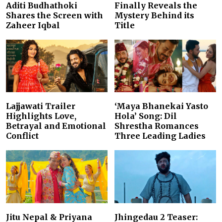
Aditi Budhathoki
Finally Reveals the
Shares the Screen with
Mystery Behind its
Zaheer Iqbal
Title
Lajjawati Trailer
‘Maya Bhanekai Yasto
Highlights Love,
Hola’ Song: Dil
Betrayal and Emotional
Shrestha Romances
Conflict
Three Leading Ladies
Jitu Nepal & Priyana
Jhingedau 2 Teaser: