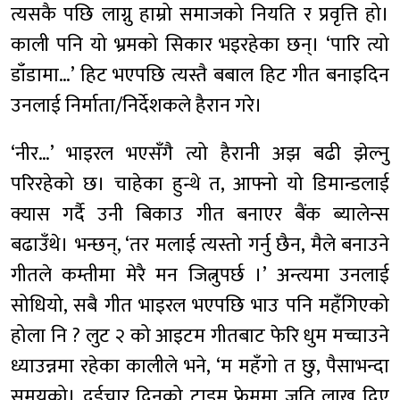
त्यसकै पछि लाग्नु हाम्रो समाजको नियति र प्रवृत्ति हो।
काली पनि यो भ्रमको सिकार भइरहेका छन्। ‘पारि त्यो
डाँडामा…’ हिट भएपछि त्यस्तै बबाल हिट गीत बनाइदिन
उनलाई निर्माता/निर्देशकले हैरान गरे।
‘नीर…’ भाइरल भएसँगै त्यो हैरानी अझ बढी झेल्नु
परिरहेको छ। चाहेका हुन्थे त, आफ्नो यो डिमान्डलाई
क्यास गर्दै उनी बिकाउ गीत बनाएर बैंक ब्यालेन्स
बढाउँथे। भन्छन्, ‘तर मलाई त्यस्तो गर्नु छैन, मैले बनाउने
गीतले कम्तीमा मेरै मन जित्नुपर्छ ।’ अन्त्यमा उनलाई
सोधियो, सबै गीत भाइरल भएपछि भाउ पनि महँगिएको
होला नि ? लुट २ को आइटम गीतबाट फेरि धुम मच्चाउने
ध्याउन्नमा रहेका कालीले भने, ‘म महँगो त छु, पैसाभन्दा
समयको। दुईचार दिनको टाइम फ्रेममा जति लाख दिए