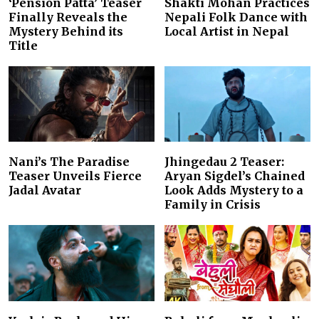
‘Pension Patta’ Teaser
Shakti Mohan Practices
Finally Reveals the
Nepali Folk Dance with
Mystery Behind its
Local Artist in Nepal
Title
Nani’s The Paradise
Jhingedau 2 Teaser:
Teaser Unveils Fierce
Aryan Sigdel’s Chained
Jadal Avatar
Look Adds Mystery to a
Family in Crisis