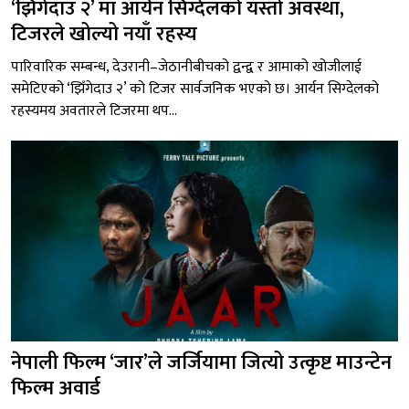
‘झिँगेदाउ २’ मा आर्यन सिग्देलको यस्तो अवस्था,
टिजरले खोल्यो नयाँ रहस्य
पारिवारिक सम्बन्ध, देउरानी–जेठानीबीचको द्वन्द्व र आमाको खोजीलाई
समेटिएको ‘झिँगेदाउ २’ को टिजर सार्वजनिक भएको छ। आर्यन सिग्देलको
रहस्यमय अवतारले टिजरमा थप...
नेपाली फिल्म ‘जार’ले जर्जियामा जित्यो उत्कृष्ट माउन्टेन
फिल्म अवार्ड