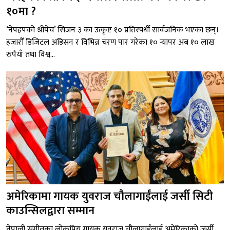
१०मा ?
‘नेपहपको श्रीपेच’ सिजन ३ का उत्कृष्ट १० प्रतिस्पर्धी सार्वजनिक भएका छन्।
हजारौँ डिजिटल अडिसन र विभिन्न चरण पार गरेका १० र्‍यापर अब १० लाख
रुपैयाँ तथा विश्व...
अमेरिकामा गायक युवराज चौलागाईंलाई जर्सी सिटी
काउन्सिलद्वारा सम्मान
नेपाली संगीतका लोकप्रिय गायक युवराज चौलागाईंलाई अमेरिकाको जर्सी