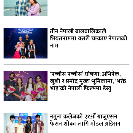
तीन नेपाली बालबालिकाले
भियतनाममा यसरी चम्काए नेपालको
नाम
‘पच्चीस पच्चीस’ घोषणा: अभिषेक,
खुशी र प्रमोद मुख्य भूमिकामा, ‘भक्ते
भाइ’को नेपाली फिल्ममा डेब्यु
नमुना कलेजको २१औँ ग्राजुएसन
फेसन शोका लागि मोडल अडिसन