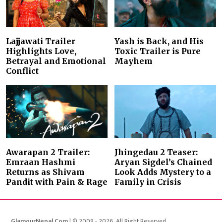
Lajjawati Trailer
Yash is Back, and His
Highlights Love,
Toxic Trailer is Pure
Betrayal and Emotional
Mayhem
Conflict
Awarapan 2 Trailer:
Jhingedau 2 Teaser:
Emraan Hashmi
Aryan Sigdel’s Chained
Returns as Shivam
Look Adds Mystery to a
Pandit with Pain & Rage
Family in Crisis
GlamourNepal.Com
| © 2009 - 2026. All Right Reserved.