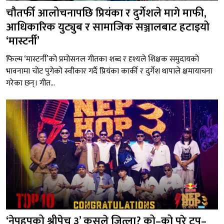
चौतर्फी आलोचनापछि प्रियंका र दुर्गेशले मागे माफी,
आधिकारिक युट्युब र सामाजिक सञ्जालबाट हटाइयो
‘मास्टर्नी’
फिल्म ‘मास्टर्नी’को प्रमोसनल गीतका शब्द र दृश्यले शिक्षक समुदायको
भावनामा चोट पुगेको स्वीकार गर्दै प्रियंका कार्की र दुर्गेश थापाले क्षमायाचना
गरेका छन्। गीत...
‘नेपहपको श्रीपेच ३’ कसले जित्ला? को–को परे टप–