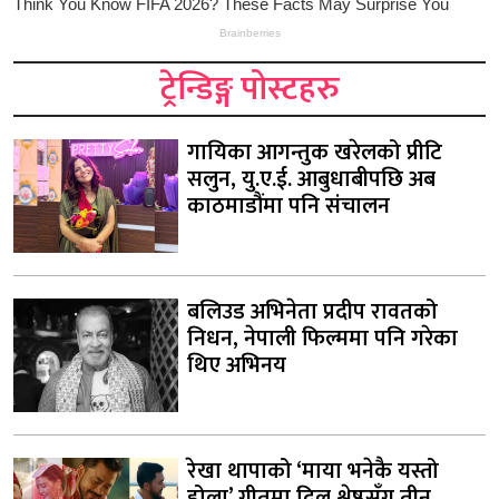
ट्रेन्डिङ्ग पोस्टहरु
गायिका आगन्तुक खरेलको प्रीटि
सलुन, यु.ए.ई. आबुधाबीपछि अब
काठमाडौंमा पनि संचालन
बलिउड अभिनेता प्रदीप रावतको
निधन, नेपाली फिल्ममा पनि गरेका
थिए अभिनय
रेखा थापाको ‘माया भनेकै यस्तो
होला’ गीतमा दिल श्रेष्ठसँग तीन