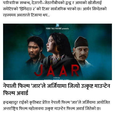
पारिवारिक सम्बन्ध, देउरानी–जेठानीबीचको द्वन्द्व र आमाको खोजीलाई
समेटिएको ‘झिँगेदाउ २’ को टिजर सार्वजनिक भएको छ। आर्यन सिग्देलको
रहस्यमय अवतारले टिजरमा थप...
नेपाली फिल्म ‘जार’ले जर्जियामा जित्यो उत्कृष्ट माउन्टेन
फिल्म अवार्ड
इन्द्रबहादुर राईको कृतिबाट प्रेरित नेपाली फिल्म ‘जार’ले जर्जियामा आयोजित
अन्तर्राष्ट्रिय फिल्म महोत्सवमा उत्कृष्ट माउन्टेन फिल्म अवार्ड जितेको छ।