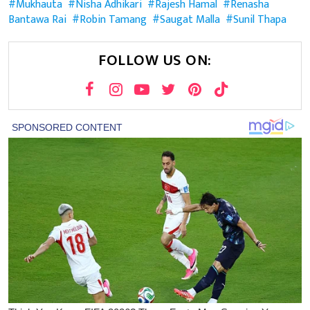
Mukhauta
Nisha Adhikari
Rajesh Hamal
Renasha
Bantawa Rai
Robin Tamang
Saugat Malla
Sunil Thapa
FOLLOW US ON: