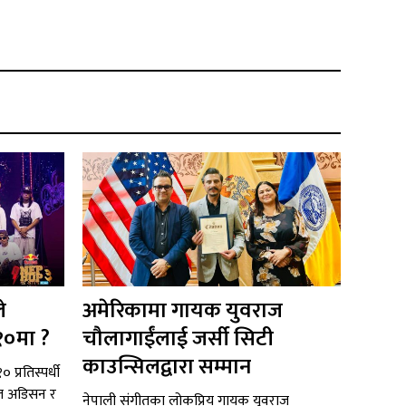
े
अमेरिकामा गायक युवराज
१०मा ?
चौलागाईंलाई जर्सी सिटी
काउन्सिलद्वारा सम्मान
 प्रतिस्पर्धी
टल अडिसन र
नेपाली संगीतका लोकप्रिय गायक युवराज