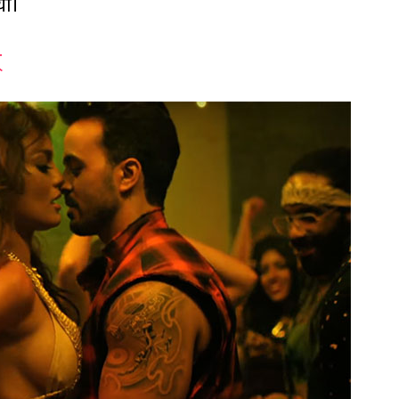
यो।
्