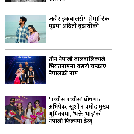
जहीर इकबालसँग रोमान्टिक
मुडमा अदिती बुढाथोकी
तीन नेपाली बालबालिकाले
भियतनाममा यसरी चम्काए
नेपालको नाम
‘पच्चीस पच्चीस’ घोषणा:
अभिषेक, खुशी र प्रमोद मुख्य
भूमिकामा, ‘भक्ते भाइ’को
नेपाली फिल्ममा डेब्यु