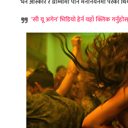
भने ओस्कार र ग्राम्मीमा पनि मनोनयनमा परेको थि
‘सी यू अगेन’ भिडियो हेर्न यहाँ क्लिक गर्नुहोस