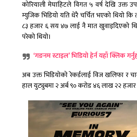
कोरियाली मेघाहिटले विगत ५ वर्ष देखि उक्त 
म्युजिक भिडियो यति धेरै चर्चित भएको थियो कि त
८३ हजार ६ सय ४७ लाई नै मात खुवाइदिएको थियो ।
परेको थियो।
‘गङनम स्टाइल’ भिडियो हेर्न यहाँ क्लिक गर्नु
अब उक्त भिडियोको रेकर्डलाई विज खलिफा र चार्ल
हाल युट्युबमा २ अर्ब ९० करोड ४६ लाख २२ हजा