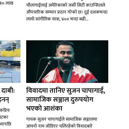
ब १० लाख
चौलागाईंलाई अमेरिकाको जर्सी सिटी काउन्सिलले
औपचारिक सम्मान प्रदान गरेको छ। दुई दशकभन्दा
लामो सांगीतिक यात्रा, ४०० भन्दा बढी...
 दाबी:
विवादमा तानिए सुजन चापागाईं,
इनन्
सामाजिक सञ्जाल दुरुपयोग
भएको आशंका
ोकप्रिय
याटका
गायक सुजन चापागाईंले सामाजिक सञ्जालमा
 भएपछि
आफ्नो नाम जोडिएर चलिरहेको विवादबारे