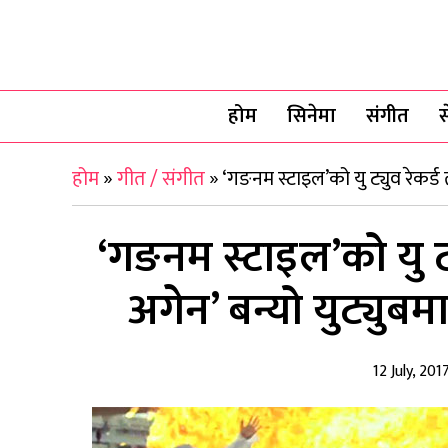
होम
सिनेमा
संगीत
स
होम
»
गीत / संगीत
»
‘गङनम स्टाइल’को यु ट्युव रेकर्ड 
‘गङनम स्टाइल’को यु ट्य
अगेन’ बन्यो युट्युब
12 July, 201