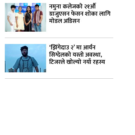
नमुना कलेजको २१औँ
ग्राजुएसन फेसन शोका लागि
मोडल अडिसन
‘झिँगेदाउ २’ मा आर्यन
सिग्देलको यस्तो अवस्था,
टिजरले खोल्यो नयाँ रहस्य