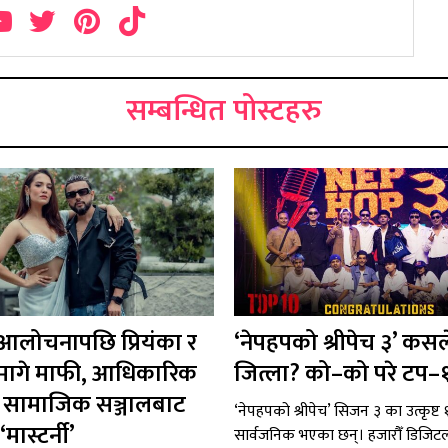
सम्बन्धित पोस्टहरु
 आलोचनापछि प्रियंका र
‘नेपहपको श्रीपेच ३’ कसल
ले मागे माफी, आधिकारिक
जित्ला? को–को परे टप–
 र सामाजिक सञ्जालबाट
‘नेपहपको श्रीपेच’ सिजन ३ का उत्कृष्ट १०
मास्टर्नी’
सार्वजनिक भएका छन्। हजारौँ डिजि