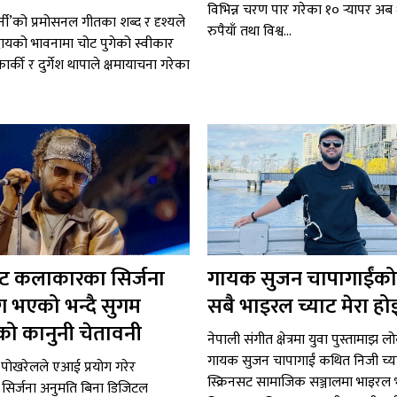
विभिन्न चरण पार गरेका १० र्‍यापर अ
र्नी’को प्रमोसनल गीतका शब्द र दृश्यले
रुपैयाँ तथा विश्व...
ायको भावनामा चोट पुगेको स्वीकार
ा कार्की र दुर्गेश थापाले क्षमायाचना गरेका
 कलाकारका सिर्जना
गायक सुजन चापागाईंको
ग भएको भन्दै सुगम
सबै भाइरल च्याट मेरा हो
ो कानुनी चेतावनी
नेपाली संगीत क्षेत्रमा युवा पुस्तामाझ ल
गायक सुजन चापागाईं कथित निजी च्
पोखरेलले एआई प्रयोग गरेर
स्क्रिनसट सामाजिक सञ्जालमा भाइरल
िर्जना अनुमति बिना डिजिटल