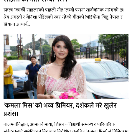
फिल्म ‘कार्की साइला’को पहिलो गीत ‘लग्यौ परान’ सार्वजनिक गरिएको छ।
श्रेय अगस्ती र बेनिशा पौडेलको स्वर रहेको गीतको भिडियोमा जितु नेपाल र
प्रियाना आचार्य...
‘कमला मिस’ को भव्य प्रिमियर, दर्शकले गरे खुलेर
प्रशंसा
बालमनोविज्ञान, आमाको माया, शिक्षक–विद्यार्थी सम्बन्ध र पारिवारिक
संवेदनालाई समेटिएको निर शाह निर्देशित चलचित्र ‘कमला मिस’ ले प्रिमियरमा