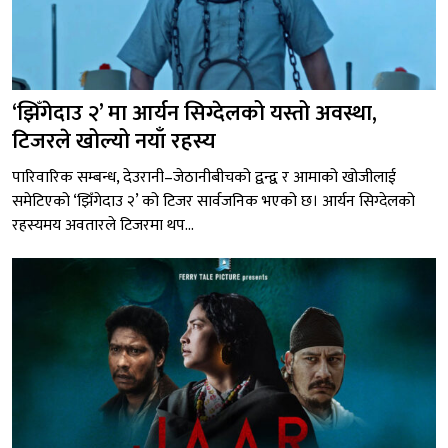
‘झिँगेदाउ २’ मा आर्यन सिग्देलको यस्तो अवस्था,
टिजरले खोल्यो नयाँ रहस्य
पारिवारिक सम्बन्ध, देउरानी–जेठानीबीचको द्वन्द्व र आमाको खोजीलाई
समेटिएको ‘झिँगेदाउ २’ को टिजर सार्वजनिक भएको छ। आर्यन सिग्देलको
रहस्यमय अवतारले टिजरमा थप...