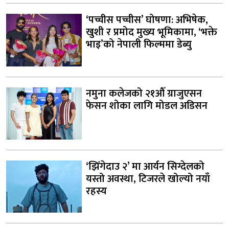
‘पच्चीस पच्चीस’ घोषणा: अभिषेक,
खुशी र प्रमोद मुख्य भूमिकामा, ‘भक्ते
भाइ’को नेपाली फिल्ममा डेब्यु
नमुना कलेजको २१औँ ग्राजुएसन
फेसन शोका लागि मोडल अडिसन
‘झिँगेदाउ २’ मा आर्यन सिग्देलको
यस्तो अवस्था, टिजरले खोल्यो नयाँ
रहस्य