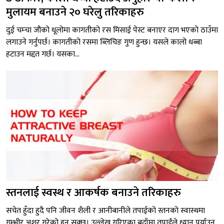
मुलायम बनाउने २० घरेलु तरिकाहरु
दुई चम्चा जौको धूलोमा कागतीको रस मिसाई पेस्ट बनाएर दाग भएको ठाउँमा
लगाउने गर्नुपर्छ। कागतीको रसमा ब्लिचिङ गुण हुन्छ। यसले कालो धब्बा
हटाउन मद्दत गर्छ। यसका...
स्तनलाई स्वस्थ र आकर्षक बनाउने तरिकाहरु
सचेत हुँदा हुदै पनि जीवन शैली र आनीबानीले तपाईको स्तनको स्वास्थमा
गम्भीर अशर गरेको हुन सक्छ। उल्लेख गरिएका बुदाँमा तपाईंले ध्यान पुर्याउनु