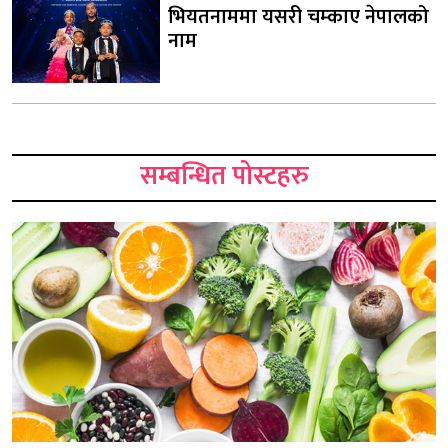
भियतनाममा यसरी चम्काए नेपालको
नाम
सम्बन्धित पोस्टहरु