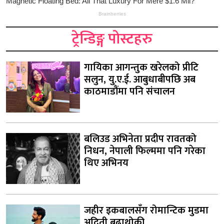
ट्रेन्डिङ्ग पोस्टहरु
गायिका आगन्तुक खरेलको प्रीटि
सलुन, यु.ए.ई. आबुधाबीपछि अब
काठमाडौंमा पनि संचालन
बलिउड अभिनेता प्रदीप रावतको
निधन, नेपाली फिल्ममा पनि गरेका
थिए अभिनय
जहीर इकबालसँग रोमान्टिक मुडमा
अदिती बुढाथोकी