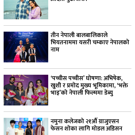
तीन नेपाली बालबालिकाले
भियतनाममा यसरी चम्काए नेपालको
नाम
‘पच्चीस पच्चीस’ घोषणा: अभिषेक,
खुशी र प्रमोद मुख्य भूमिकामा, ‘भक्ते
भाइ’को नेपाली फिल्ममा डेब्यु
नमुना कलेजको २१औँ ग्राजुएसन
फेसन शोका लागि मोडल अडिसन