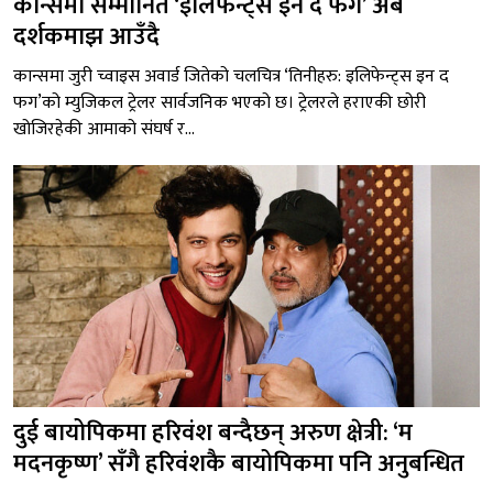
कान्समा सम्मानित ‘इलिफेन्ट्स इन द फग’ अब
दर्शकमाझ आउँदै
कान्समा जुरी च्वाइस अवार्ड जितेको चलचित्र ‘तिनीहरु: इलिफेन्ट्स इन द
फग’को म्युजिकल ट्रेलर सार्वजनिक भएको छ। ट्रेलरले हराएकी छोरी
खोजिरहेकी आमाको संघर्ष र...
दुई बायोपिकमा हरिवंश बन्दैछन् अरुण क्षेत्री: ‘म
मदनकृष्ण’ सँगै हरिवंशकै बायोपिकमा पनि अनुबन्धित