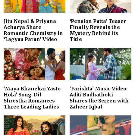
Jitu Nepal & Priyana
‘Pension Patta’ Teaser
Acharya Share
Finally Reveals the
Romantic Chemistry in
Mystery Behind its
‘Lagyau Paran’ Video
Title
‘Maya Bhanekai Yasto
‘Farishta’ Music Video:
Hola’ Song: Dil
Aditi Budhathoki
Shrestha Romances
Shares the Screen with
Three Leading Ladies
Zaheer Iqbal