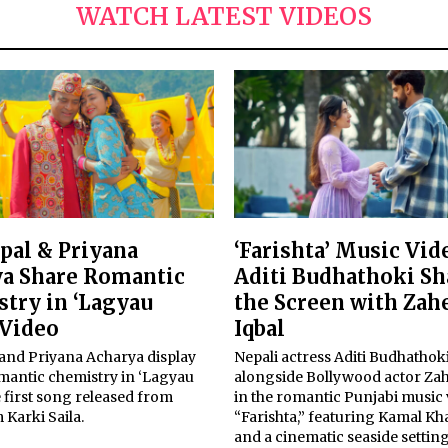
WATCH LATEST VIDEOS
epal & Priyana
‘Farishta’ Music Vid
a Share Romantic
Aditi Budhathoki Sh
try in ‘Lagyau
the Screen with Zah
 Video
Iqbal
 and Priyana Acharya display
Nepali actress Aditi Budhathok
omantic chemistry in ‘Lagyau
alongside Bollywood actor Zah
e first song released from
in the romantic Punjabi music
m Karki Saila.
“Farishta,” featuring Kamal Kh
and a cinematic seaside setting