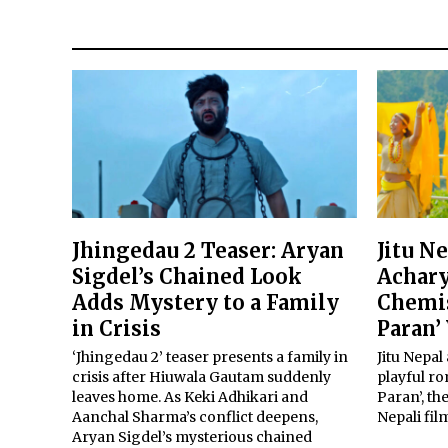
Jhingedau 2 Teaser: Aryan
Jitu N
Sigdel’s Chained Look
Achary
Adds Mystery to a Family
Chemis
in Crisis
Paran’
‘Jhingedau 2’ teaser presents a family in
Jitu Nepal
crisis after Hiuwala Gautam suddenly
playful r
leaves home. As Keki Adhikari and
Paran’, th
Aanchal Sharma’s conflict deepens,
Nepali fil
Aryan Sigdel’s mysterious chained