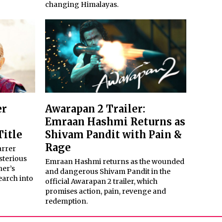
changing Himalayas.
er
Awarapan 2 Trailer:
Emraan Hashmi Returns as
Title
Shivam Pandit with Pain &
Rage
arrer
sterious
Emraan Hashmi returns as the wounded
her’s
and dangerous Shivam Pandit in the
earch into
official Awarapan 2 trailer, which
promises action, pain, revenge and
redemption.