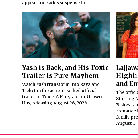
appearance adds suspense to…
Yash is Back, and His Toxic
Lajjawa
Trailer is Pure Mayhem
Highli
and Em
Watch Yash transform into Raya and
Ticket in the action-packed official
The officia
trailer of Toxic: A Fairytale for Grown-
Starring 
Ups, releasing August 26, 2026.
Bishwakarm
romance te
family pr
August…