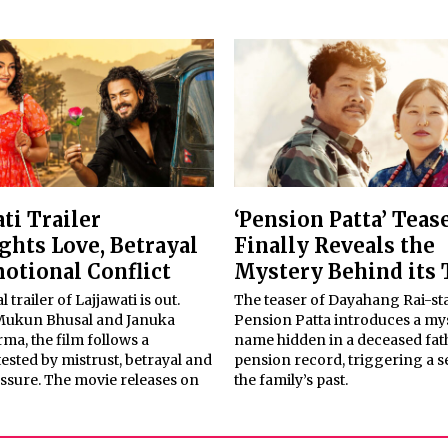
ti Trailer
‘Pension Patta’ Teas
ghts Love, Betrayal
Finally Reveals the
otional Conflict
Mystery Behind its 
l trailer of Lajjawati is out.
The teaser of Dayahang Rai-st
Mukun Bhusal and Januka
Pension Patta introduces a my
a, the film follows a
name hidden in a deceased fat
sted by mistrust, betrayal and
pension record, triggering a s
essure. The movie releases on
the family’s past.