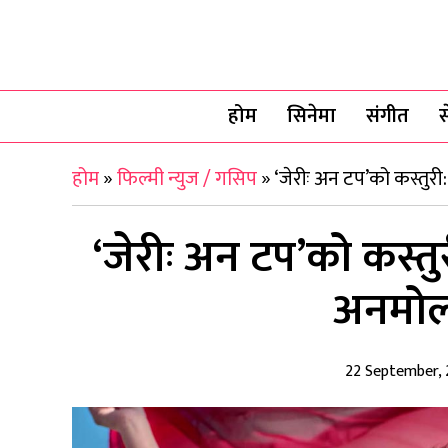
होम
सिनेमा
संगीत
स
होम
»
फिल्मी न्युज / गसिप
»
‘जेरीः अन टप’को कस्तुर
‘जेरीः अन टप’को कस्तु
अनमोल
22 September,