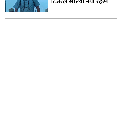
टिजरले खोल्यो नयाँ रहस्य