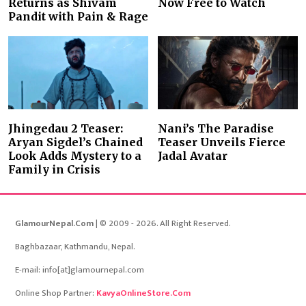
Returns as Shivam
Now Free to Watch
Pandit with Pain & Rage
Jhingedau 2 Teaser:
Nani’s The Paradise
Aryan Sigdel’s Chained
Teaser Unveils Fierce
Look Adds Mystery to a
Jadal Avatar
Family in Crisis
GlamourNepal.Com
| © 2009 - 2026. All Right Reserved.
Baghbazaar, Kathmandu, Nepal.
E-mail: info[at]glamournepal.com
Online Shop Partner:
KavyaOnlineStore.Com