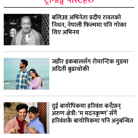
ट्रेन्डिङ्ग पोस्टहरु
बलिउड अभिनेता प्रदीप रावतको
निधन, नेपाली फिल्ममा पनि गरेका
थिए अभिनय
जहीर इकबालसँग रोमान्टिक मुडमा
अदिती बुढाथोकी
दुई बायोपिकमा हरिवंश बन्दैछन्
अरुण क्षेत्री: ‘म मदनकृष्ण’ सँगै
हरिवंशकै बायोपिकमा पनि अनुबन्धित