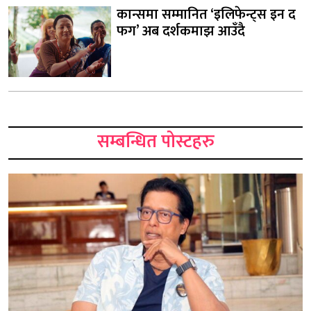
कान्समा सम्मानित ‘इलिफेन्ट्स इन द
फग’ अब दर्शकमाझ आउँदै
सम्बन्धित पोस्टहरु