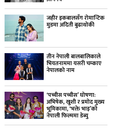
जहीर इकबालसँग रोमान्टिक
मुडमा अदिती बुढाथोकी
तीन नेपाली बालबालिकाले
भियतनाममा यसरी चम्काए
नेपालको नाम
‘पच्चीस पच्चीस’ घोषणा:
अभिषेक, खुशी र प्रमोद मुख्य
भूमिकामा, ‘भक्ते भाइ’को
नेपाली फिल्ममा डेब्यु