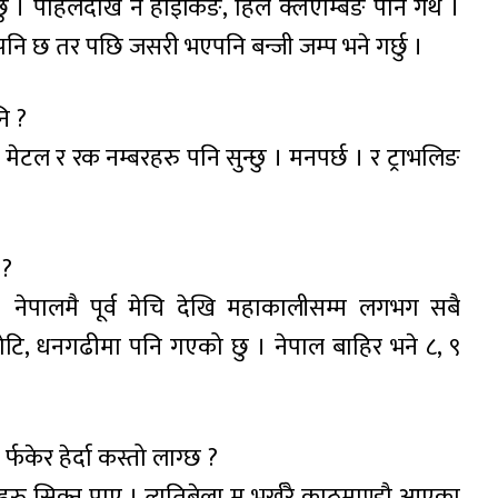
 । पहिलेदेखि नै हाईकिङ, हिल क्लैएम्बिङ पनि गर्थे ।
ट पनि छ तर पछि जसरी भएपनि बन्जी जम्प भने गर्छु ।
ि ?
मेटल र रक नम्बरहरु पनि सुन्छु । मनपर्छ । र ट्राभलिङ
 ?
् । नेपालमै पूर्व मेचि देखि महाकालीसम्म लगभग सबै
 डोटि, धनगढीमा पनि गएको छु । नेपाल बाहिर भने ८, ९
्फकेर हेर्दा कस्तो लाग्छ ?
ुराहरु सिक्न पाए । त्यतिबेला म भर्खरै काठमाण्डौ आएका