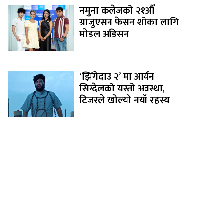
नमुना कलेजको २१औँ
ग्राजुएसन फेसन शोका लागि
मोडल अडिसन
‘झिँगेदाउ २’ मा आर्यन
सिग्देलको यस्तो अवस्था,
टिजरले खोल्यो नयाँ रहस्य