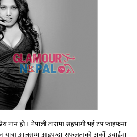
ोकप्रिय नाम हो । नेपाली तारामा सहभागी भई टप फाइफमा
गायन यात्रा आजसम्म आइपुग्दा सफलताको अर्को उचाईमा