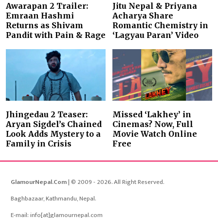
Awarapan 2 Trailer:
Jitu Nepal & Priyana
Emraan Hashmi
Acharya Share
Returns as Shivam
Romantic Chemistry in
Pandit with Pain & Rage
‘Lagyau Paran’ Video
Jhingedau 2 Teaser:
Missed ‘Lakhey’ in
Aryan Sigdel’s Chained
Cinemas? Now, Full
Look Adds Mystery to a
Movie Watch Online
Family in Crisis
Free
GlamourNepal.Com
| © 2009 - 2026. All Right Reserved.
Baghbazaar, Kathmandu, Nepal.
E-mail: info[at]glamournepal.com