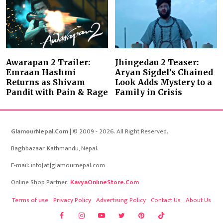
Awarapan 2 Trailer:
Jhingedau 2 Teaser:
Emraan Hashmi
Aryan Sigdel’s Chained
Returns as Shivam
Look Adds Mystery to a
Pandit with Pain & Rage
Family in Crisis
GlamourNepal.Com
| © 2009 - 2026. All Right Reserved.
Baghbazaar, Kathmandu, Nepal.
E-mail: info[at]glamournepal.com
Online Shop Partner:
KavyaOnlineStore.Com
Terms of use
Privacy Policy
Advertising Policy
Contact Us
About Us