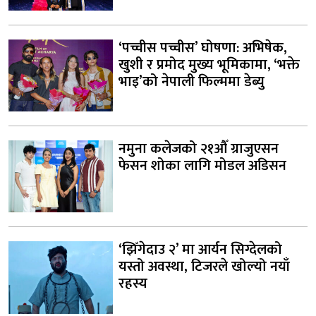
‘पच्चीस पच्चीस’ घोषणा: अभिषेक,
खुशी र प्रमोद मुख्य भूमिकामा, ‘भक्ते
भाइ’को नेपाली फिल्ममा डेब्यु
नमुना कलेजको २१औँ ग्राजुएसन
फेसन शोका लागि मोडल अडिसन
‘झिँगेदाउ २’ मा आर्यन सिग्देलको
यस्तो अवस्था, टिजरले खोल्यो नयाँ
रहस्य