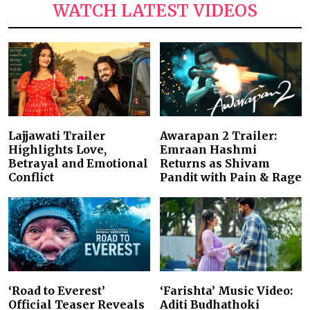
WATCH LATEST VIDEOS
Lajjawati Trailer
Awarapan 2 Trailer:
Highlights Love,
Emraan Hashmi
Betrayal and Emotional
Returns as Shivam
Conflict
Pandit with Pain & Rage
‘Road to Everest’
‘Farishta’ Music Video:
Official Teaser Reveals
Aditi Budhathoki