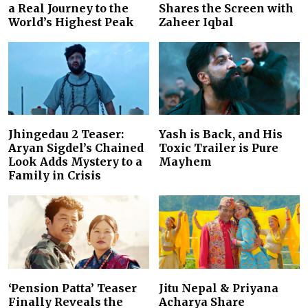
a Real Journey to the
Shares the Screen with
World’s Highest Peak
Zaheer Iqbal
Jhingedau 2 Teaser:
Yash is Back, and His
Aryan Sigdel’s Chained
Toxic Trailer is Pure
Look Adds Mystery to a
Mayhem
Family in Crisis
‘Pension Patta’ Teaser
Jitu Nepal & Priyana
Finally Reveals the
Acharya Share