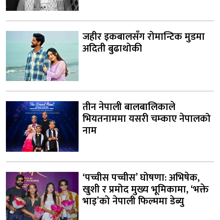
जहीर इकबालसँग रोमान्टिक मुडमा
अदिती बुढाथोकी
तीन नेपाली बालबालिकाले
भियतनाममा यसरी चम्काए नेपालको
नाम
‘पच्चीस पच्चीस’ घोषणा: अभिषेक,
खुशी र प्रमोद मुख्य भूमिकामा, ‘भक्ते
भाइ’को नेपाली फिल्ममा डेब्यु