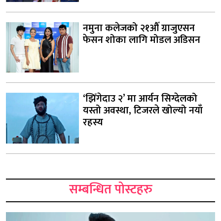
नमुना कलेजको २१औँ ग्राजुएसन
फेसन शोका लागि मोडल अडिसन
‘झिँगेदाउ २’ मा आर्यन सिग्देलको
यस्तो अवस्था, टिजरले खोल्यो नयाँ
रहस्य
सम्बन्धित पोस्टहरु