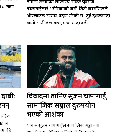
नेपाली संगीतका लोकप्रिय गायक युवराज
ब १० लाख
चौलागाईंलाई अमेरिकाको जर्सी सिटी काउन्सिलले
औपचारिक सम्मान प्रदान गरेको छ। दुई दशकभन्दा
लामो सांगीतिक यात्रा, ४०० भन्दा बढी...
 दाबी:
विवादमा तानिए सुजन चापागाईं,
इनन्
सामाजिक सञ्जाल दुरुपयोग
भएको आशंका
ोकप्रिय
याटका
गायक सुजन चापागाईंले सामाजिक सञ्जालमा
 भएपछि