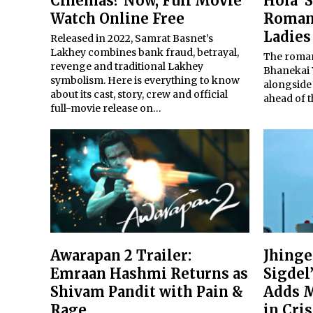
Cinemas? Now, Full Movie
Hola’ 
Watch Online Free
Roman
Ladies
Released in 2022, Samrat Basnet’s
Lakhey combines bank fraud, betrayal,
The roman
revenge and traditional Lakhey
Bhanekai Y
symbolism. Here is everything to know
alongside 
about its cast, story, crew and official
ahead of t
full-movie release on…
Awarapan 2 Trailer:
Jhinge
Emraan Hashmi Returns as
Sigdel
Shivam Pandit with Pain &
Adds M
Rage
in Cris