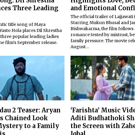
Song: Dil Shrestha
Highlights Love, Be
ces Three Leading
and Emotional Confl
The official trailer of Lajjawati 
Starring Mukun Bhusal and J
tic title song of Maya
Bishwakarma, the film follows 
asto Hola places Dil Shrestha
romance tested by mistrust, be
three popular leading ladies
family pressure. The movie rel
he film’s September release.
August…
dau 2 Teaser: Aryan
‘Farishta’ Music Vid
’s Chained Look
Aditi Budhathoki Sh
ystery to a Family
the Screen with Zah
is
Iqbal