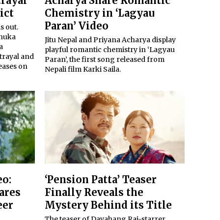
trayal
Acharya Share Romantic
ict
Chemistry in ‘Lagyau
Paran’ Video
is out.
anuka
Jitu Nepal and Priyana Acharya display
a
playful romantic chemistry in ‘Lagyau
trayal and
Paran’, the first song released from
eases on
Nepali film Karki Saila.
eo:
‘Pension Patta’ Teaser
ares
Finally Reveals the
eer
Mystery Behind its Title
The teaser of Dayahang Rai-starrer