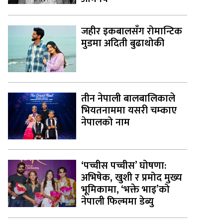
जहीर इकबालसँग रोमान्टिक
मुडमा अदिती बुढाथोकी
तीन नेपाली बालबालिकाले
भियतनाममा यसरी चम्काए
नेपालको नाम
‘पच्चीस पच्चीस’ घोषणा:
अभिषेक, खुशी र प्रमोद मुख्य
भूमिकामा, ‘भक्ते भाइ’को
नेपाली फिल्ममा डेब्यु