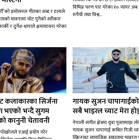
मास्टर्नी’
विभिन्न चरण पार गरेका १० र्‍यापर अ
र्नी’को प्रमोसनल गीतका शब्द र दृश्यले
रुपैयाँ तथा विश्व...
ायको भावनामा चोट पुगेको स्वीकार
ा कार्की र दुर्गेश थापाले क्षमायाचना गरेका
 कलाकारका सिर्जना
गायक सुजन चापागाईंको
ग भएको भन्दै सुगम
सबै भाइरल च्याट मेरा हो
ो कानुनी चेतावनी
नेपाली संगीत क्षेत्रमा युवा पुस्तामाझ ल
गायक सुजन चापागाईं कथित निजी च्
पोखरेलले एआई प्रयोग गरेर
स्क्रिनसट सामाजिक सञ्जालमा भाइरल