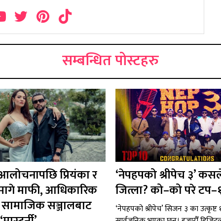
सम्बन्धित पोस्टहरु
 आलोचनापछि प्रियंका र
‘नेपहपको श्रीपेच ३’ कसल
ले मागे माफी, आधिकारिक
जित्ला? को–को परे टप–
 र सामाजिक सञ्जालबाट
‘नेपहपको श्रीपेच’ सिजन ३ का उत्कृष्ट १०
सार्वजनिक भएका छन्। हजारौँ डिजि