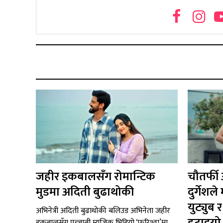
जहीर इकबालसँग रोमान्टिक
चौतर्फी
मुडमा अदिती बुढाथोकी
दुर्गेश
युट्युब
अभिनेत्री अदिती बुढाथोकी बलिउड अभिनेता जहीर
इकबालसँग पन्जाबी म्युजिक भिडियो ‘फरिश्ता’मा