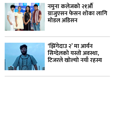
नमुना कलेजको २१औँ
ग्राजुएसन फेसन शोका लागि
मोडल अडिसन
‘झिँगेदाउ २’ मा आर्यन
सिग्देलको यस्तो अवस्था,
टिजरले खोल्यो नयाँ रहस्य