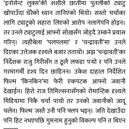
‘इनोसेन्ट लुक्स’की शशीले छातीमा पुतलीको ट्याटु
खोपाउँदा धेरैको ध्यान तानिएको थियो। सस्तो चर्चाका
लागि ट्याटुको सहारा लिएको आरोप नलागेपनि होइन।
तर उनले ट्याटुलाई आफ्नो सोखसँग जोड्दै उम्कने प्रयास
गरिन्। त्यहीबेला ‘पलपलमा’ र ‘चन्द्रावती’मा उनले
दिएका उत्तेजक दृश्यले बजार ततायो। अझ ‘चन्द्रावती’का
निर्देशक राजु गिरीसँग त ठूलै लफडा पर्‍यो र पनि उनले
गरमागर्मी दृश्य दिन छाडिनन। उकेश दाहाल निर्देशित
फिल्म ‘किनकिन’मा फेरी एकपटक आफ्नो जवानी
देखाईन। हिरो राज तिमिल्सनासँगको रोमान्टिक दृश्यले
मिडियामा निकै चर्चा पायो तर उनको जवानीको जादू
चलेन। फिल्म जस्तै उनी पनि फ्लप भइन्। जति देखाउँदा
पनि हिट नभएपछि गुमनाम हुनुको विकल्प पनि त थिएन