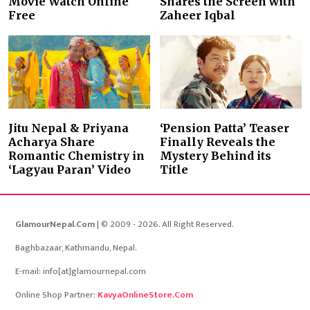
Movie Watch Online
Shares the Screen with
Free
Zaheer Iqbal
Jitu Nepal & Priyana
‘Pension Patta’ Teaser
Acharya Share
Finally Reveals the
Romantic Chemistry in
Mystery Behind its
‘Lagyau Paran’ Video
Title
GlamourNepal.Com
| © 2009 - 2026. All Right Reserved.
Baghbazaar, Kathmandu, Nepal.
E-mail: info[at]glamournepal.com
Online Shop Partner:
KavyaOnlineStore.Com