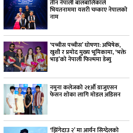
तीन नेपाली बालबालिकाले
भियतनाममा यसरी चम्काए नेपालको
नाम
‘पच्चीस पच्चीस’ घोषणा: अभिषेक,
खुशी र प्रमोद मुख्य भूमिकामा, ‘भक्ते
भाइ’को नेपाली फिल्ममा डेब्यु
नमुना कलेजको २१औँ ग्राजुएसन
फेसन शोका लागि मोडल अडिसन
‘झिँगेदाउ २’ मा आर्यन सिग्देलको