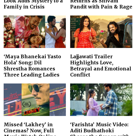
Look Adds Mystery to a
Returns as Shivam
Family in Crisis
Pandit with Pain & Rage
‘Maya Bhanekai Yasto
Lajjawati Trailer
Hola’ Song: Dil
Highlights Love,
Shrestha Romances
Betrayal and Emotional
Three Leading Ladies
Conflict
Missed ‘Lakhey’ in
‘Farishta’ Music Video:
Cinemas? Now, Full
Aditi Budhathoki