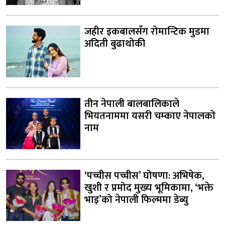
जहीर इकबालसँग रोमान्टिक मुडमा
अदिती बुढाथोकी
तीन नेपाली बालबालिकाले
भियतनाममा यसरी चम्काए नेपालको
नाम
‘पच्चीस पच्चीस’ घोषणा: अभिषेक,
खुशी र प्रमोद मुख्य भूमिकामा, ‘भक्ते
भाइ’को नेपाली फिल्ममा डेब्यु