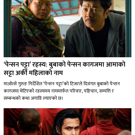
‘पेन्सन पट्टा’ रहस्य: बुबाको पेन्सन कागजमा आमाको
सट्टा अर्की महिलाको नाम
माओत्से गुरुङ निर्देशित ‘पेन्सन पट्टा’को टिजरले दिवंगत बुबाको पेन्सन
कागजमा भेटिएको रहस्यमय नाममार्फत परिवार, पहिचान, सम्पत्ति र
सम्बन्धको कथा अगाडि ल्याएको छ।