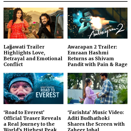
Lajjawati Trailer
Awarapan 2 Trailer:
Highlights Love,
Emraan Hashmi
Betrayal and Emotional
Returns as Shivam
Conflict
Pandit with Pain & Rage
‘Road to Everest’
‘Farishta’ Music Video:
Official Teaser Reveals
Aditi Budhathoki
a Real Journey to the
Shares the Screen with
World’s Highest Peak
Zaheer Iqbal