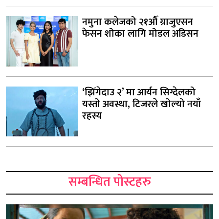
नमुना कलेजको २१औँ ग्राजुएसन
फेसन शोका लागि मोडल अडिसन
‘झिँगेदाउ २’ मा आर्यन सिग्देलको
यस्तो अवस्था, टिजरले खोल्यो नयाँ
रहस्य
सम्बन्धित पोस्टहरु