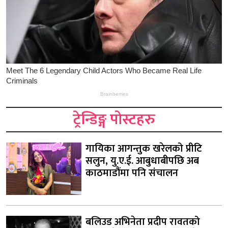
ट्रेन्डिङ्ग पोस्टहरु
गायिका आगन्तुक खरेलको प्रीटि
सलुन, यु.ए.ई. आबुधाबीपछि अब
काठमाडौंमा पनि संचालन
बलिउड अभिनेता प्रदीप रावतको