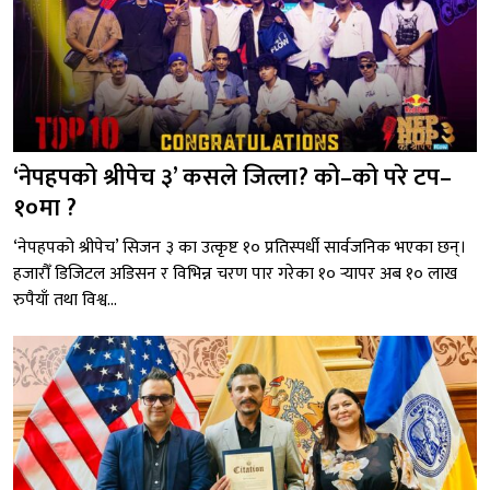
‘नेपहपको श्रीपेच ३’ कसले जित्ला? को–को परे टप–
१०मा ?
‘नेपहपको श्रीपेच’ सिजन ३ का उत्कृष्ट १० प्रतिस्पर्धी सार्वजनिक भएका छन्।
हजारौँ डिजिटल अडिसन र विभिन्न चरण पार गरेका १० र्‍यापर अब १० लाख
रुपैयाँ तथा विश्व...