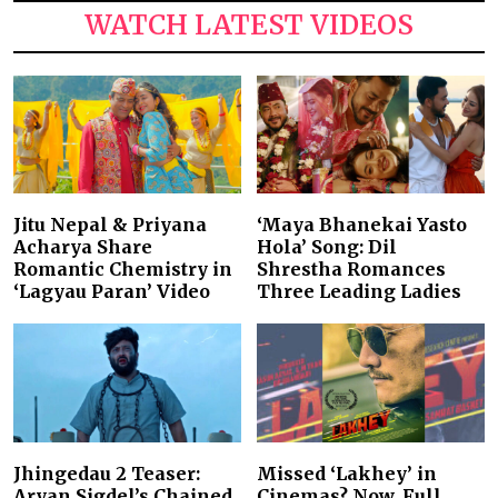
WATCH LATEST VIDEOS
Jitu Nepal & Priyana
‘Maya Bhanekai Yasto
Acharya Share
Hola’ Song: Dil
Romantic Chemistry in
Shrestha Romances
‘Lagyau Paran’ Video
Three Leading Ladies
Jhingedau 2 Teaser:
Missed ‘Lakhey’ in
Aryan Sigdel’s Chained
Cinemas? Now, Full