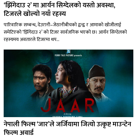
‘झिँगेदाउ २’ मा आर्यन सिग्देलको यस्तो अवस्था,
टिजरले खोल्यो नयाँ रहस्य
पारिवारिक सम्बन्ध, देउरानी–जेठानीबीचको द्वन्द्व र आमाको खोजीलाई
समेटिएको ‘झिँगेदाउ २’ को टिजर सार्वजनिक भएको छ। आर्यन सिग्देलको
रहस्यमय अवतारले टिजरमा थप...
नेपाली फिल्म ‘जार’ले जर्जियामा जित्यो उत्कृष्ट माउन्टेन
फिल्म अवार्ड