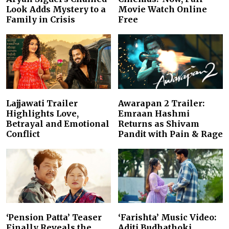
Look Adds Mystery to a
Movie Watch Online
Family in Crisis
Free
Lajjawati Trailer
Awarapan 2 Trailer:
Highlights Love,
Emraan Hashmi
Betrayal and Emotional
Returns as Shivam
Conflict
Pandit with Pain & Rage
‘Pension Patta’ Teaser
‘Farishta’ Music Video:
Finally Reveals the
Aditi Budhathoki