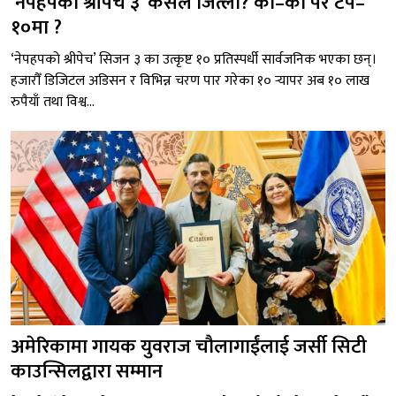
‘नेपहपको श्रीपेच ३’ कसले जित्ला? को–को परे टप–
१०मा ?
‘नेपहपको श्रीपेच’ सिजन ३ का उत्कृष्ट १० प्रतिस्पर्धी सार्वजनिक भएका छन्।
हजारौँ डिजिटल अडिसन र विभिन्न चरण पार गरेका १० र्‍यापर अब १० लाख
रुपैयाँ तथा विश्व...
अमेरिकामा गायक युवराज चौलागाईंलाई जर्सी सिटी
काउन्सिलद्वारा सम्मान