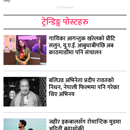
ट्रेन्डिङ्ग पोस्टहरु
गायिका आगन्तुक खरेलको प्रीटि
सलुन, यु.ए.ई. आबुधाबीपछि अब
काठमाडौंमा पनि संचालन
बलिउड अभिनेता प्रदीप रावतको
निधन, नेपाली फिल्ममा पनि गरेका
थिए अभिनय
जहीर इकबालसँग रोमान्टिक मुडमा
अदिती बुढाथोकी