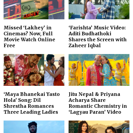
Missed ‘Lakhey’ in
‘Farishta’ Music Video:
Cinemas? Now, Full
Aditi Budhathoki
Movie Watch Online
Shares the Screen with
Free
Zaheer Iqbal
‘Maya Bhanekai Yasto
Jitu Nepal & Priyana
Hola’ Song: Dil
Acharya Share
Shrestha Romances
Romantic Chemistry in
Three Leading Ladies
‘Lagyau Paran’ Video