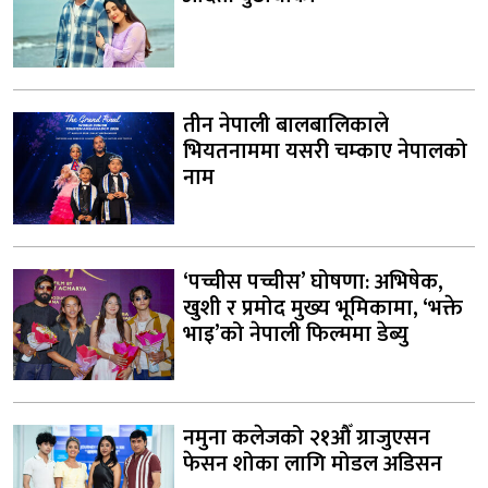
तीन नेपाली बालबालिकाले
भियतनाममा यसरी चम्काए नेपालको
नाम
‘पच्चीस पच्चीस’ घोषणा: अभिषेक,
खुशी र प्रमोद मुख्य भूमिकामा, ‘भक्ते
भाइ’को नेपाली फिल्ममा डेब्यु
नमुना कलेजको २१औँ ग्राजुएसन
फेसन शोका लागि मोडल अडिसन