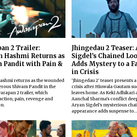
an 2 Trailer:
Jhingedau 2 Teaser:
 Hashmi Returns as
Sigdel’s Chained Lo
 Pandit with Pain &
Adds Mystery to a F
in Crisis
shmi returns as the wounded
‘Jhingedau 2’ teaser presents a
rous Shivam Pandit in the
crisis after Hiuwala Gautam s
warapan 2 trailer, which
leaves home. As Keki Adhikari
action, pain, revenge and
Aanchal Sharma’s conflict dee
n.
Aryan Sigdel’s mysterious cha
appearance adds suspense to