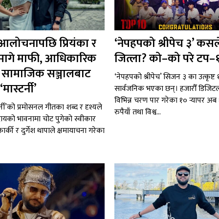
 आलोचनापछि प्रियंका र
‘नेपहपको श्रीपेच ३’ कसल
ले मागे माफी, आधिकारिक
जित्ला? को–को परे टप–
 र सामाजिक सञ्जालबाट
‘नेपहपको श्रीपेच’ सिजन ३ का उत्कृष्ट १०
मास्टर्नी’
सार्वजनिक भएका छन्। हजारौँ डिजि
विभिन्न चरण पार गरेका १० र्‍यापर अ
र्नी’को प्रमोसनल गीतका शब्द र दृश्यले
रुपैयाँ तथा विश्व...
ायको भावनामा चोट पुगेको स्वीकार
ा कार्की र दुर्गेश थापाले क्षमायाचना गरेका