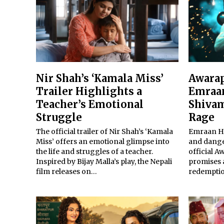
Nir Shah’s ‘Kamala Miss’
Awarap
Trailer Highlights a
Emraan
Teacher’s Emotional
Shivam
Struggle
Rage
The official trailer of Nir Shah’s ‘Kamala
Emraan Ha
Miss’ offers an emotional glimpse into
and dange
the life and struggles of a teacher.
official A
Inspired by Bijay Malla’s play, the Nepali
promises 
film releases on…
redemptio