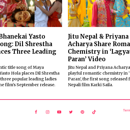
Bhanekai Yasto
Jitu Nepal & Priyana
Song: Dil Shrestha
Acharya Share Roma
ces Three Leading
Chemistry in ‘Lagya
Paran’ Video
tic title song of Maya
Jitu Nepal and Priyana Acharya
asto Hola places Dil Shrestha
playful romantic chemistry in
three popular leading ladies
Paran’, the first song released
he film’s September release.
Nepali film Karki Saila.
Ter