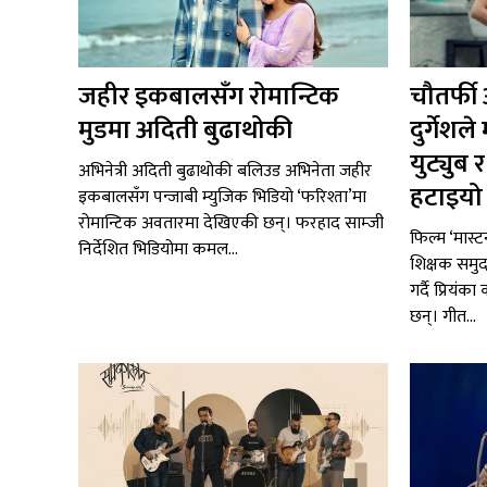
जहीर इकबालसँग रोमान्टिक
चौतर्फी
मुडमा अदिती बुढाथोकी
दुर्गेश
युट्युब
अभिनेत्री अदिती बुढाथोकी बलिउड अभिनेता जहीर
हटाइयो ‘
इकबालसँग पन्जाबी म्युजिक भिडियो ‘फरिश्ता’मा
रोमान्टिक अवतारमा देखिएकी छन्। फरहाद साम्जी
फिल्म ‘मास्ट
निर्देशित भिडियोमा कमल...
शिक्षक समुद
गर्दै प्रियंक
छन्। गीत...