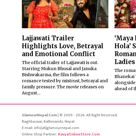
Lajjawati Trailer
‘Maya 
Highlights Love, Betrayal
Hola’ 
and Emotional Conflict
Roman
Ladies
The official trailer of Lajjawati is out.
Starring Mukun Bhusal and Januka
The roman
Bishwakarma, the film follows a
Bhanekai Y
romance tested by mistrust, betrayal and
alongside 
family pressure. The movie releases on
ahead of t
August…
GlamourNepal.Com
| © 2009 - 2026. All Right Reserved.
Baghbazaar, Kathmandu, Nepal.
E-mail: info[at]glamournepal.com
Online Shop Partner:
KavyaOnlineStore.Com