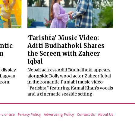
‘Farishta’ Music Video:
ntic
Aditi Budhathoki Shares
u
the Screen with Zaheer
Iqbal
 display
Nepali actress Aditi Budhathoki appears
 ‘Lagyau
alongside Bollywood actor Zaheer Iqbal
 from
in the romantic Punjabi music video
“Farishta,” featuring Kamal Khan’s vocals
and a cinematic seaside setting.
ms of use
Privacy Policy
Advertising Policy
Contact Us
About Us