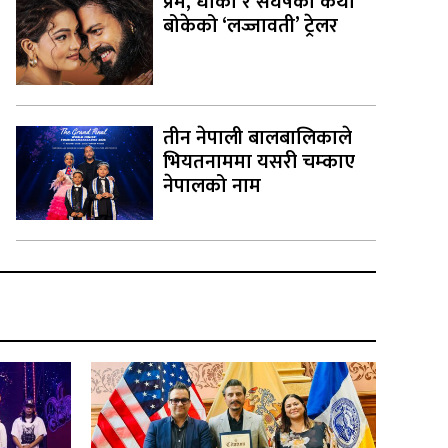
प्रेम, धोका र संघर्षको कथा
बोकेको ‘लज्जावती’ ट्रेलर
तीन नेपाली बालबालिकाले
भियतनाममा यसरी चम्काए
नेपालको नाम