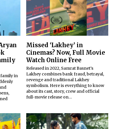
 Aryan
Missed ‘Lakhey’ in
ok
Cinemas? Now, Full Movie
amily
Watch Online Free
Released in 2022, Samrat Basnet’s
Lakhey combines bank fraud, betrayal,
 family in
revenge and traditional Lakhey
uddenly
symbolism. Here is everything to know
 and
about its cast, story, crew and official
pens,
full-movie release on…
ined
…