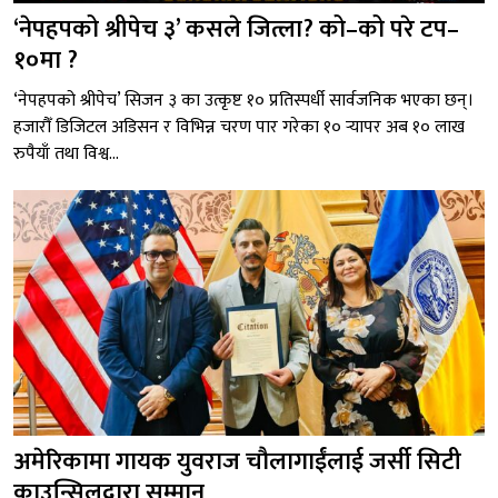
‘नेपहपको श्रीपेच ३’ कसले जित्ला? को–को परे टप–
१०मा ?
‘नेपहपको श्रीपेच’ सिजन ३ का उत्कृष्ट १० प्रतिस्पर्धी सार्वजनिक भएका छन्।
हजारौँ डिजिटल अडिसन र विभिन्न चरण पार गरेका १० र्‍यापर अब १० लाख
रुपैयाँ तथा विश्व...
अमेरिकामा गायक युवराज चौलागाईंलाई जर्सी सिटी
काउन्सिलद्वारा सम्मान