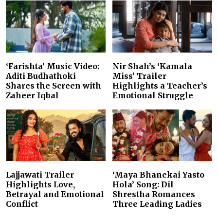
‘Farishta’ Music Video:
Nir Shah’s ‘Kamala
Aditi Budhathoki
Miss’ Trailer
Shares the Screen with
Highlights a Teacher’s
Zaheer Iqbal
Emotional Struggle
Lajjawati Trailer
‘Maya Bhanekai Yasto
Highlights Love,
Hola’ Song: Dil
Betrayal and Emotional
Shrestha Romances
Conflict
Three Leading Ladies