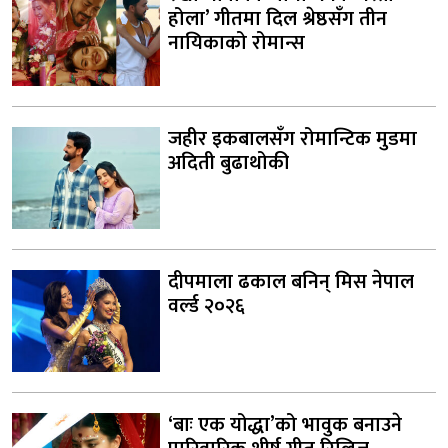
होला’ गीतमा दिल श्रेष्ठसँग तीन
नायिकाको रोमान्स
जहीर इकबालसँग रोमान्टिक मुडमा
अदिती बुढाथोकी
दीपमाला ढकाल बनिन् मिस नेपाल
वर्ल्ड २०२६
‘बाः एक योद्धा’को भावुक बनाउने