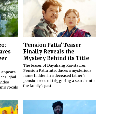
eo:
‘Pension Patta’ Teaser
ares
Finally Reveals the
eer
Mystery Behind its Title
The teaser of Dayahang Rai-starrer
Pension Patta introduces a mysterious
i appears
name hidden in a deceased father’s
eer Iqbal
pension record, triggering a search into
 video
the family’s past.
an’s vocals
.