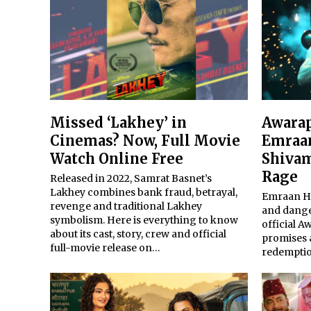
Missed ‘Lakhey’ in
Awarap
Cinemas? Now, Full Movie
Emraan
Watch Online Free
Shivam
Rage
Released in 2022, Samrat Basnet’s
Lakhey combines bank fraud, betrayal,
Emraan Ha
revenge and traditional Lakhey
and dange
symbolism. Here is everything to know
official A
about its cast, story, crew and official
promises 
full-movie release on…
redemptio