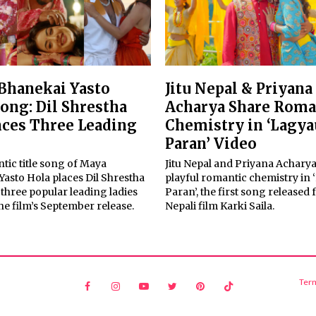
Bhanekai Yasto
Jitu Nepal & Priyana
Song: Dil Shrestha
Acharya Share Roma
ces Three Leading
Chemistry in ‘Lagya
Paran’ Video
tic title song of Maya
Jitu Nepal and Priyana Acharya
asto Hola places Dil Shrestha
playful romantic chemistry in
three popular leading ladies
Paran’, the first song released
he film’s September release.
Nepali film Karki Saila.
Ter