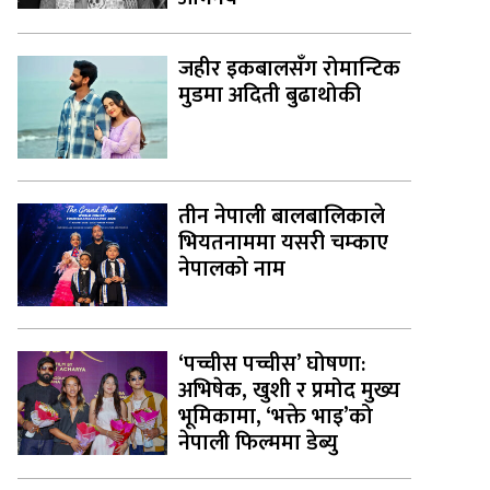
जहीर इकबालसँग रोमान्टिक
मुडमा अदिती बुढाथोकी
तीन नेपाली बालबालिकाले
भियतनाममा यसरी चम्काए
नेपालको नाम
‘पच्चीस पच्चीस’ घोषणा:
अभिषेक, खुशी र प्रमोद मुख्य
भूमिकामा, ‘भक्ते भाइ’को
नेपाली फिल्ममा डेब्यु