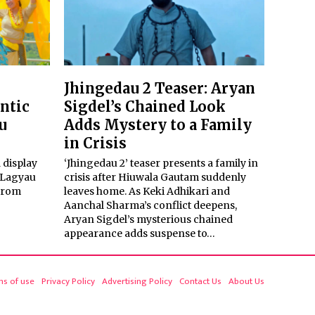
Jhingedau 2 Teaser: Aryan
ntic
Sigdel’s Chained Look
u
Adds Mystery to a Family
in Crisis
 display
‘Jhingedau 2’ teaser presents a family in
 ‘Lagyau
crisis after Hiuwala Gautam suddenly
 from
leaves home. As Keki Adhikari and
Aanchal Sharma’s conflict deepens,
Aryan Sigdel’s mysterious chained
appearance adds suspense to…
ms of use
Privacy Policy
Advertising Policy
Contact Us
About Us