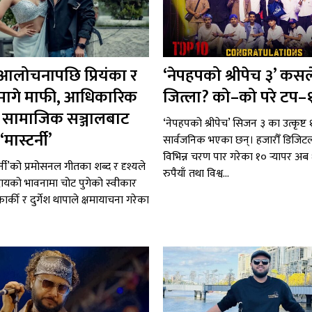
 आलोचनापछि प्रियंका र
‘नेपहपको श्रीपेच ३’ कसल
ले मागे माफी, आधिकारिक
जित्ला? को–को परे टप–
 र सामाजिक सञ्जालबाट
‘नेपहपको श्रीपेच’ सिजन ३ का उत्कृष्ट १०
मास्टर्नी’
सार्वजनिक भएका छन्। हजारौँ डिजि
विभिन्न चरण पार गरेका १० र्‍यापर अ
र्नी’को प्रमोसनल गीतका शब्द र दृश्यले
रुपैयाँ तथा विश्व...
ायको भावनामा चोट पुगेको स्वीकार
ा कार्की र दुर्गेश थापाले क्षमायाचना गरेका