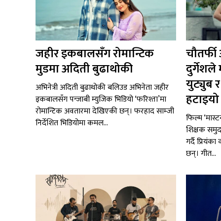
जहीर इकबालसँग रोमान्टिक
चौतर्फी
मुडमा अदिती बुढाथोकी
दुर्गेश
युट्युब
अभिनेत्री अदिती बुढाथोकी बलिउड अभिनेता जहीर
हटाइयो ‘
इकबालसँग पन्जाबी म्युजिक भिडियो ‘फरिश्ता’मा
रोमान्टिक अवतारमा देखिएकी छन्। फरहाद साम्जी
फिल्म ‘मास्ट
निर्देशित भिडियोमा कमल...
शिक्षक समुद
गर्दै प्रियंक
छन्। गीत...