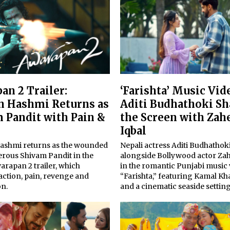
an 2 Trailer:
‘Farishta’ Music Vid
 Hashmi Returns as
Aditi Budhathoki Sh
 Pandit with Pain &
the Screen with Zah
Iqbal
shmi returns as the wounded
Nepali actress Aditi Budhathok
rous Shivam Pandit in the
alongside Bollywood actor Zah
warapan 2 trailer, which
in the romantic Punjabi music
action, pain, revenge and
“Farishta,” featuring Kamal Kh
n.
and a cinematic seaside setting