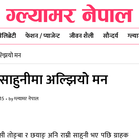
ेलिब्रेटी
फेशन / प्याजेन्ट
जीवन शैली
सौन्दर्य
ग्ल्
अल्झियो मन
ै साहुनीमा अल्झियो मन
15
ग्ल्यामर नेपाल
by
्सी तोङ्बा र छयाङ् अनि राम्री साहुनी भए पछि ग्राहक