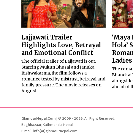
Lajjawati Trailer
‘Maya 
Highlights Love, Betrayal
Hola’ 
and Emotional Conflict
Roman
Ladies
The official trailer of Lajjawati is out.
Starring Mukun Bhusal and Januka
The roman
Bishwakarma, the film follows a
Bhanekai Y
romance tested by mistrust, betrayal and
alongside 
family pressure. The movie releases on
ahead of t
August…
GlamourNepal.Com
| © 2009 - 2026. All Right Reserved.
Baghbazaar, Kathmandu, Nepal.
E-mail: info[at]glamournepal.com