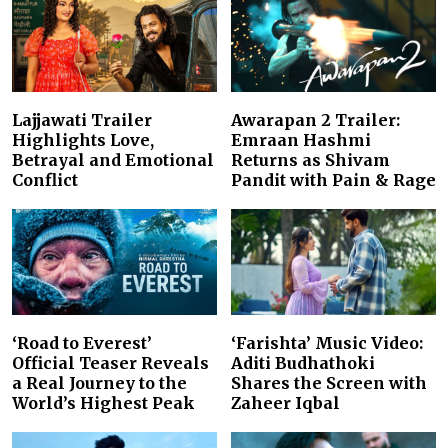
Lajjawati Trailer
Awarapan 2 Trailer:
Highlights Love,
Emraan Hashmi
Betrayal and Emotional
Returns as Shivam
Conflict
Pandit with Pain & Rage
‘Road to Everest’
‘Farishta’ Music Video:
Official Teaser Reveals
Aditi Budhathoki
a Real Journey to the
Shares the Screen with
World’s Highest Peak
Zaheer Iqbal