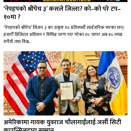
‘नेपहपको श्रीपेच ३’ कसले जित्ला? को–को परे टप–
१०मा ?
‘नेपहपको श्रीपेच’ सिजन ३ का उत्कृष्ट १० प्रतिस्पर्धी सार्वजनिक भएका छन्।
हजारौँ डिजिटल अडिसन र विभिन्न चरण पार गरेका १० र्‍यापर अब १० लाख
रुपैयाँ तथा विश्व...
अमेरिकामा गायक युवराज चौलागाईंलाई जर्सी सिटी
काउन्सिलद्वारा सम्मान