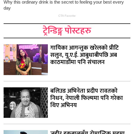
ट्रेन्डिङ्ग पोस्टहरु
गायिका आगन्तुक खरेलको प्रीटि
सलुन, यु.ए.ई. आबुधाबीपछि अब
काठमाडौंमा पनि संचालन
बलिउड अभिनेता प्रदीप रावतको
निधन, नेपाली फिल्ममा पनि गरेका
थिए अभिनय
जहीर इकबालसँग रोमान्टिक मुडमा