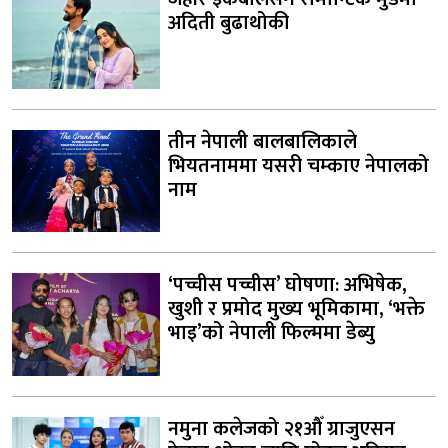
अदिती बुढाथोकी
तीन नेपाली बालबालिकाले
भियतनाममा यसरी चम्काए नेपालको
नाम
‘पच्चीस पच्चीस’ घोषणा: अभिषेक,
खुशी र प्रमोद मुख्य भूमिकामा, ‘भक्ते
भाइ’को नेपाली फिल्ममा डेब्यु
नमुना कलेजको २१औँ ग्राजुएसन