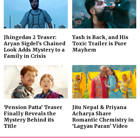
Jhingedau 2 Teaser:
Yash is Back, and His
Aryan Sigdel’s Chained
Toxic Trailer is Pure
Look Adds Mystery to a
Mayhem
Family in Crisis
‘Pension Patta’ Teaser
Jitu Nepal & Priyana
Finally Reveals the
Acharya Share
Mystery Behind its
Romantic Chemistry in
Title
‘Lagyau Paran’ Video