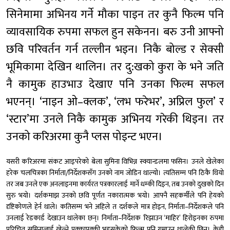
सिनेमामा अभिनय गर्ने मौका पाइन तर कुनै फिल्म पनि
व्यावसायिक रुपमा सफल हुन सकेनन। बरु उनी आफ्नो
छवि परिवर्तन गर्न तल्लीन भइन। निकै बोल्ड र सेक्सी
भूमिकामा देखिन थालिन। तर दु:खको कुरा के भने जति
नै कामुक हाउभाउ देखाए पनि उनका फिल्म सफल
भएनन्। ‘नाइन ओ–क्लक’, ‘लभ फरेभर’, अप्रिल फुल’ र
‘स्टार’मा उनले निकै कामुक अभिनय गरेकी थिइन। तर
उनको करिअरमा कुनै प्लस पोइन्ट भएन।
यसरी करिअरमा संकट आइपरेको बेला सुमिना विभिन्न स्क्यान्डलमा फसिन। उनले खेलेका
हरेक चलचित्रका निर्माता/निर्देशकसँग उनको नाम जोडिन थाल्यो। त्यतिसम्म पनि ठिकै थियो
तर जब उनले एक अनलाइनमा कार्यरत पत्रकारलाई मार्ने धम्की दिइन, तब उनको दुखको दिन
सुरु भयो। दर्शकमाझ उनको छवि पूर्णत नकारात्मक भयो। आफ्नै सहकर्मीले पनि हेयको
दृष्टिकोणले हेर्न थाले। कतिसम्म भने अहिले त दर्शकले मात्र होइन, निर्माता–निर्देशकले पनि
उनलाई रेडकार्ड देखाउन थालेका छन्। निर्माता–निर्देशक रिझाउन ‘माहिर’ हिरोइनका रुपमा
परिचित सुमिनालाई खेल्ने पक्कापक्की भइसकेको फिल्म पनि गुमाउन थालेकी छिन। केही