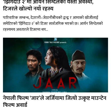
‘झिँगेदाउ २’ मा आर्यन सिग्देलको यस्तो अवस्था,
टिजरले खोल्यो नयाँ रहस्य
पारिवारिक सम्बन्ध, देउरानी–जेठानीबीचको द्वन्द्व र आमाको खोजीलाई
समेटिएको ‘झिँगेदाउ २’ को टिजर सार्वजनिक भएको छ। आर्यन सिग्देलको
रहस्यमय अवतारले टिजरमा थप...
नेपाली फिल्म ‘जार’ले जर्जियामा जित्यो उत्कृष्ट माउन्टेन
फिल्म अवार्ड