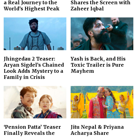
a Real Journey to the
Shares the Screen with
World’s Highest Peak
Zaheer Iqbal
Jhingedau 2 Teaser:
Yash is Back, and His
Aryan Sigdel’s Chained
Toxic Trailer is Pure
Look Adds Mystery to a
Mayhem
Family in Crisis
‘Pension Patta’ Teaser
Jitu Nepal & Priyana
Finally Reveals the
Acharya Share