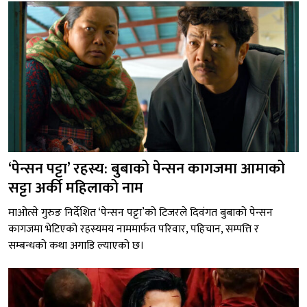
‘पेन्सन पट्टा’ रहस्य: बुबाको पेन्सन कागजमा आमाको
सट्टा अर्की महिलाको नाम
माओत्से गुरुङ निर्देशित ‘पेन्सन पट्टा’को टिजरले दिवंगत बुबाको पेन्सन
कागजमा भेटिएको रहस्यमय नाममार्फत परिवार, पहिचान, सम्पत्ति र
सम्बन्धको कथा अगाडि ल्याएको छ।