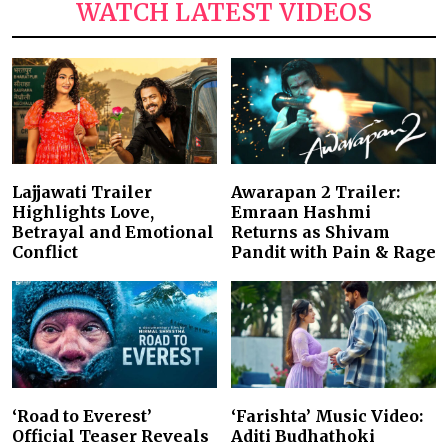
WATCH LATEST VIDEOS
Lajjawati Trailer
Awarapan 2 Trailer:
Highlights Love,
Emraan Hashmi
Betrayal and Emotional
Returns as Shivam
Conflict
Pandit with Pain & Rage
‘Road to Everest’
‘Farishta’ Music Video:
Official Teaser Reveals
Aditi Budhathoki