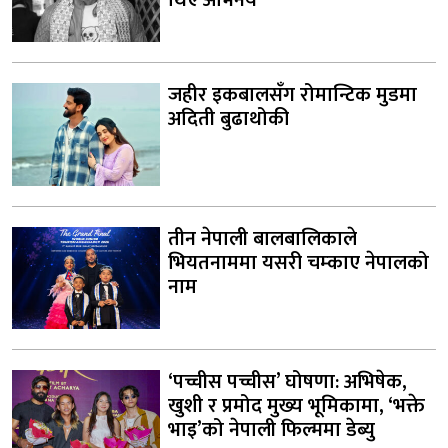
थिए अभिनय
जहीर इकबालसँग रोमान्टिक मुडमा
अदिती बुढाथोकी
तीन नेपाली बालबालिकाले
भियतनाममा यसरी चम्काए नेपालको
नाम
‘पच्चीस पच्चीस’ घोषणा: अभिषेक,
खुशी र प्रमोद मुख्य भूमिकामा, ‘भक्ते
भाइ’को नेपाली फिल्ममा डेब्यु