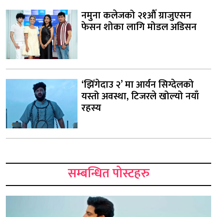
नमुना कलेजको २१औँ ग्राजुएसन
फेसन शोका लागि मोडल अडिसन
‘झिँगेदाउ २’ मा आर्यन सिग्देलको
यस्तो अवस्था, टिजरले खोल्यो नयाँ
रहस्य
सम्बन्धित पोस्टहरु