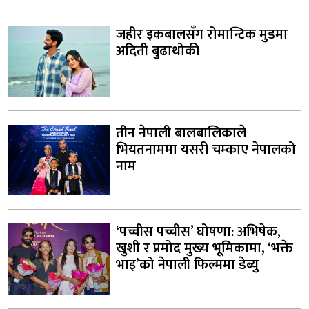
जहीर इकबालसँग रोमान्टिक मुडमा
अदिती बुढाथोकी
तीन नेपाली बालबालिकाले
भियतनाममा यसरी चम्काए नेपालको
नाम
‘पच्चीस पच्चीस’ घोषणा: अभिषेक,
खुशी र प्रमोद मुख्य भूमिकामा, ‘भक्ते
भाइ’को नेपाली फिल्ममा डेब्यु