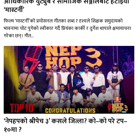
आधिकारिक युट्युब र सामाजिक सञ्जालबाट हटाइयो
‘मास्टर्नी’
फिल्म ‘मास्टर्नी’को प्रमोसनल गीतका शब्द र दृश्यले शिक्षक समुदायको
भावनामा चोट पुगेको स्वीकार गर्दै प्रियंका कार्की र दुर्गेश थापाले क्षमायाचना
गरेका छन्। गीत...
‘नेपहपको श्रीपेच ३’ कसले जित्ला? को–को परे टप–
१०मा ?