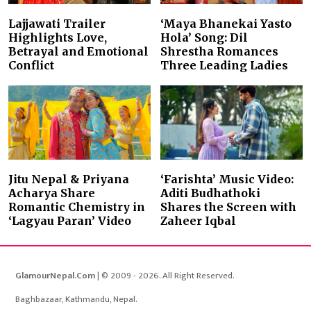
Lajjawati Trailer
‘Maya Bhanekai Yasto
Highlights Love,
Hola’ Song: Dil
Betrayal and Emotional
Shrestha Romances
Conflict
Three Leading Ladies
Jitu Nepal & Priyana
‘Farishta’ Music Video:
Acharya Share
Aditi Budhathoki
Romantic Chemistry in
Shares the Screen with
‘Lagyau Paran’ Video
Zaheer Iqbal
GlamourNepal.Com
| © 2009 - 2026. All Right Reserved.
Baghbazaar, Kathmandu, Nepal.