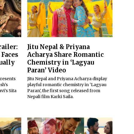
ailer:
Jitu Nepal & Priyana
 Faces
Acharya Share Romantic
ually
Chemistry in ‘Lagyau
Paran’ Video
presents
Jitu Nepal and Priyana Acharya display
sh’s
playful romantic chemistry in ‘Lagyau
i’s Sita
Paran’, the first song released from
Nepali film Karki Saila.