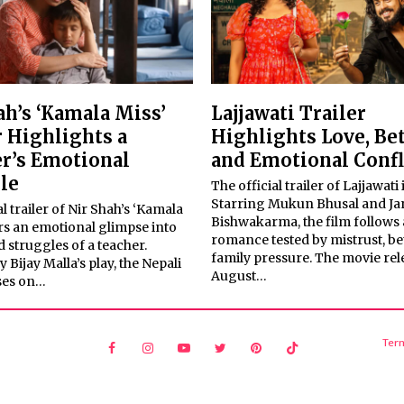
ah’s ‘Kamala Miss’
Lajjawati Trailer
r Highlights a
Highlights Love, Be
r’s Emotional
and Emotional Confl
le
The official trailer of Lajjawati 
Starring Mukun Bhusal and J
al trailer of Nir Shah’s ‘Kamala
Bishwakarma, the film follows 
rs an emotional glimpse into
romance tested by mistrust, be
nd struggles of a teacher.
family pressure. The movie rel
y Bijay Malla’s play, the Nepali
August…
ases on…
Ter