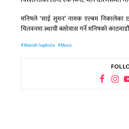
चिरशान्तीको लागी एक मिनेट मौन धारणसमेत गर
मनिषले ‘साई सुमन’ नामक एल्बम निकालेका छन
चितवनमा स्थायी बसोवास गर्ने मनिषको काठमाडौंक
Manish Sapkota
Music
FOLL