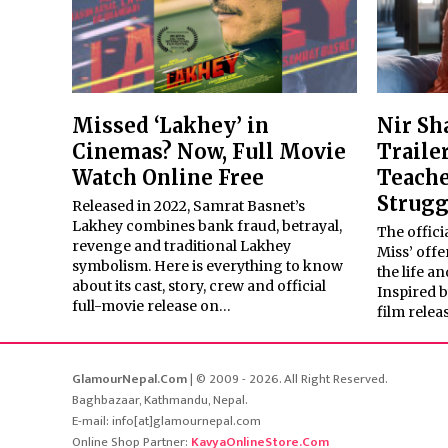
Missed ‘Lakhey’ in
Nir Sh
Cinemas? Now, Full Movie
Traile
Watch Online Free
Teache
Strugg
Released in 2022, Samrat Basnet’s
Lakhey combines bank fraud, betrayal,
The offici
revenge and traditional Lakhey
Miss’ offe
symbolism. Here is everything to know
the life a
about its cast, story, crew and official
Inspired b
full-movie release on…
film rele
GlamourNepal.Com
| © 2009 - 2026. All Right Reserved.
Baghbazaar, Kathmandu, Nepal.
E-mail: info[at]glamournepal.com
Online Shop Partner:
KavyaOnlineStore.Com