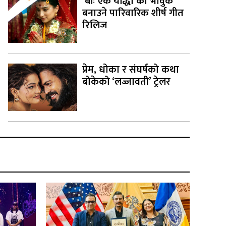
‘बाः एक योद्धा’को भावुक
बनाउने पारिवारिक शीर्ष गीत
रिलिज
प्रेम, धोका र संघर्षको कथा
बोकेको ‘लज्जावती’ ट्रेलर