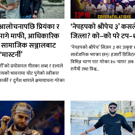
 आलोचनापछि प्रियंका र
‘नेपहपको श्रीपेच ३’ कसल
ले मागे माफी, आधिकारिक
जित्ला? को–को परे टप–
 र सामाजिक सञ्जालबाट
‘नेपहपको श्रीपेच’ सिजन ३ का उत्कृष्ट १०
मास्टर्नी’
सार्वजनिक भएका छन्। हजारौँ डिजि
विभिन्न चरण पार गरेका १० र्‍यापर अ
र्नी’को प्रमोसनल गीतका शब्द र दृश्यले
रुपैयाँ तथा विश्व...
ायको भावनामा चोट पुगेको स्वीकार
ा कार्की र दुर्गेश थापाले क्षमायाचना गरेका