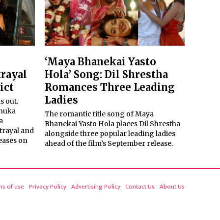
‘Maya Bhanekai Yasto
trayal
Hola’ Song: Dil Shrestha
ict
Romances Three Leading
Ladies
is out.
anuka
The romantic title song of Maya
a
Bhanekai Yasto Hola places Dil Shrestha
trayal and
alongside three popular leading ladies
eases on
ahead of the film’s September release.
ms of use
Privacy Policy
Advertising Policy
Contact Us
About Us