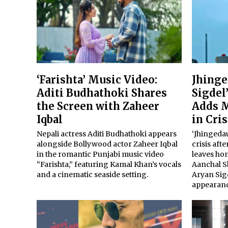
‘Farishta’ Music Video:
Jhinge
Aditi Budhathoki Shares
Sigdel
the Screen with Zaheer
Adds M
Iqbal
in Cris
Nepali actress Aditi Budhathoki appears
‘Jhingedau
alongside Bollywood actor Zaheer Iqbal
crisis af
in the romantic Punjabi music video
leaves ho
“Farishta,” featuring Kamal Khan’s vocals
Aanchal S
and a cinematic seaside setting.
Aryan Sig
appearanc