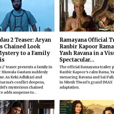
dau 2 Teaser: Aryan
Ramayana Official Tr
’s Chained Look
Ranbir Kapoor Rama
ystery to a Family
Yash Ravana in a Vis
is
Spectacular…
 2’ teaser presents a family in
The official Ramayana trailer 
ter Hiuwala Gautam suddenly
Ranbir Kapoor’s calm Rama, Ya
me. As Keki Adhikari and
menacing Ravana and Sai Pallav
harma’s conflict deepens,
in Nitesh Tiwari’s grand IMAX
del’s mysterious chained
adaptation.
e adds suspense to…