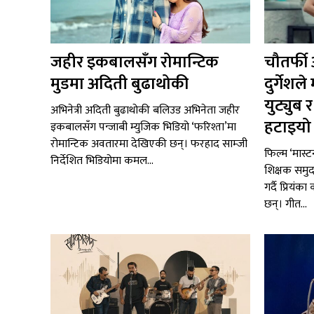
जहीर इकबालसँग रोमान्टिक
चौतर्फी
मुडमा अदिती बुढाथोकी
दुर्गेश
युट्युब
अभिनेत्री अदिती बुढाथोकी बलिउड अभिनेता जहीर
हटाइयो ‘
इकबालसँग पन्जाबी म्युजिक भिडियो ‘फरिश्ता’मा
रोमान्टिक अवतारमा देखिएकी छन्। फरहाद साम्जी
फिल्म ‘मास्ट
निर्देशित भिडियोमा कमल...
शिक्षक समुद
गर्दै प्रियंक
छन्। गीत...