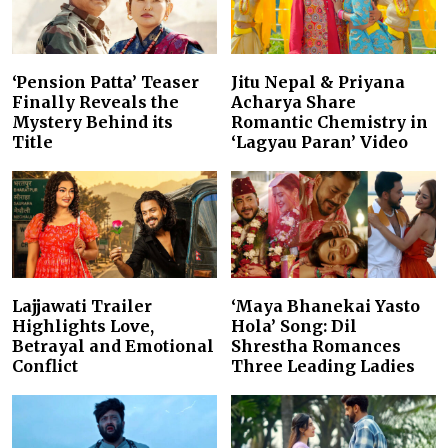
‘Pension Patta’ Teaser
Jitu Nepal & Priyana
Finally Reveals the
Acharya Share
Mystery Behind its
Romantic Chemistry in
Title
‘Lagyau Paran’ Video
Lajjawati Trailer
‘Maya Bhanekai Yasto
Highlights Love,
Hola’ Song: Dil
Betrayal and Emotional
Shrestha Romances
Conflict
Three Leading Ladies