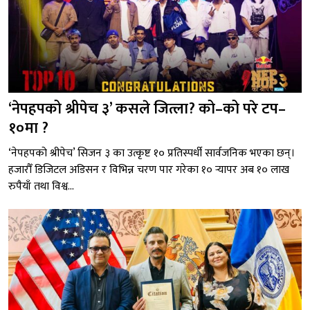
‘नेपहपको श्रीपेच ३’ कसले जित्ला? को–को परे टप–
१०मा ?
‘नेपहपको श्रीपेच’ सिजन ३ का उत्कृष्ट १० प्रतिस्पर्धी सार्वजनिक भएका छन्।
हजारौँ डिजिटल अडिसन र विभिन्न चरण पार गरेका १० र्‍यापर अब १० लाख
रुपैयाँ तथा विश्व...