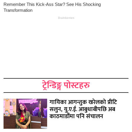
ट्रेन्डिङ्ग पोस्टहरु
गायिका आगन्तुक खरेलको प्रीटि
सलुन, यु.ए.ई. आबुधाबीपछि अब
काठमाडौंमा पनि संचालन