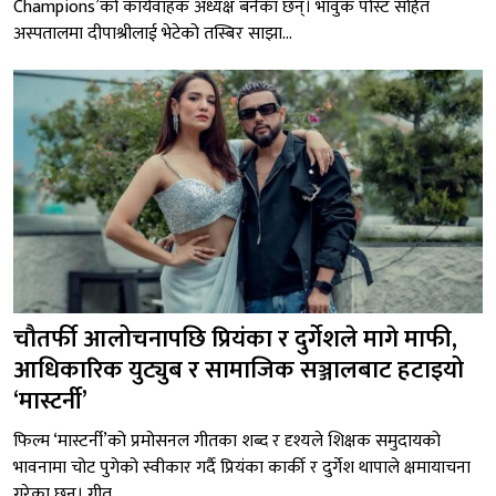
Champions’को कार्यवाहक अध्यक्ष बनेका छन्। भावुक पोस्ट सहित
अस्पतालमा दीपाश्रीलाई भेटेको तस्बिर साझा...
चौतर्फी आलोचनापछि प्रियंका र दुर्गेशले मागे माफी,
आधिकारिक युट्युब र सामाजिक सञ्जालबाट हटाइयो
‘मास्टर्नी’
फिल्म ‘मास्टर्नी’को प्रमोसनल गीतका शब्द र दृश्यले शिक्षक समुदायको
भावनामा चोट पुगेको स्वीकार गर्दै प्रियंका कार्की र दुर्गेश थापाले क्षमायाचना
गरेका छन्। गीत...