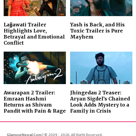
Lajjawati Trailer
Yash is Back, and His
Highlights Love,
Toxic Trailer is Pure
Betrayal and Emotional
Mayhem
Conflict
Awarapan 2 Trailer:
Jhingedau 2 Teaser:
Emraan Hashmi
Aryan Sigdel’s Chained
Returns as Shivam
Look Adds Mystery to a
Pandit with Pain & Rage
Family in Crisis
GlamourNepal.Com
| © 2009 - 2026. All Right Reserved.