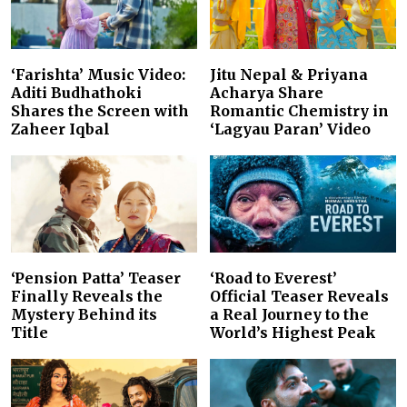
‘Farishta’ Music Video:
Jitu Nepal & Priyana
Aditi Budhathoki
Acharya Share
Shares the Screen with
Romantic Chemistry in
Zaheer Iqbal
‘Lagyau Paran’ Video
‘Pension Patta’ Teaser
‘Road to Everest’
Finally Reveals the
Official Teaser Reveals
Mystery Behind its
a Real Journey to the
Title
World’s Highest Peak