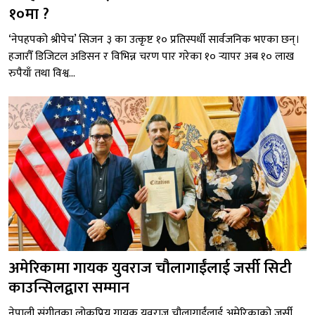
१०मा ?
‘नेपहपको श्रीपेच’ सिजन ३ का उत्कृष्ट १० प्रतिस्पर्धी सार्वजनिक भएका छन्।
हजारौँ डिजिटल अडिसन र विभिन्न चरण पार गरेका १० र्‍यापर अब १० लाख
रुपैयाँ तथा विश्व...
अमेरिकामा गायक युवराज चौलागाईंलाई जर्सी सिटी
काउन्सिलद्वारा सम्मान
नेपाली संगीतका लोकप्रिय गायक युवराज चौलागाईंलाई अमेरिकाको जर्सी