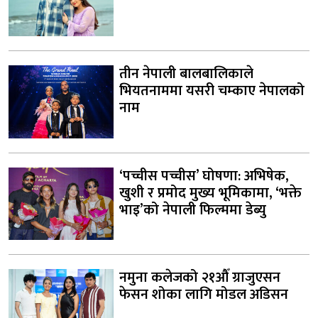
तीन नेपाली बालबालिकाले
भियतनाममा यसरी चम्काए नेपालको
नाम
‘पच्चीस पच्चीस’ घोषणा: अभिषेक,
खुशी र प्रमोद मुख्य भूमिकामा, ‘भक्ते
भाइ’को नेपाली फिल्ममा डेब्यु
नमुना कलेजको २१औँ ग्राजुएसन
फेसन शोका लागि मोडल अडिसन