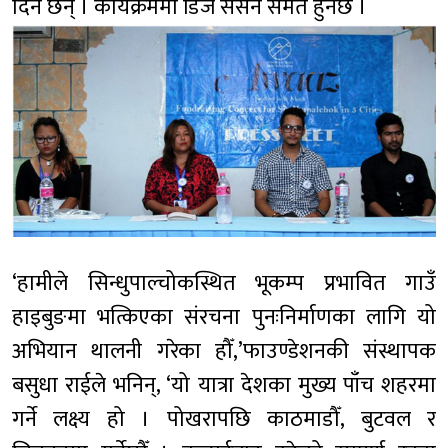
दिने छन् । कार्यक्रममा डिजे सेसन समेत हुनेछ ।
‘हामीले सिन्धुपाल्चोकस्थित भूकम्प प्रभावित गाउँ
हाइबुङमा भत्किएका संरचना पुनःनिर्माणका लागि यो
अभियान थालनी गरेका हौँ,’फाउण्डेशनकी संस्थापक
बसुधा राईले भनिन्, ‘यो यात्रा देशका मुख्य पाँच शहरमा
गर्ने लक्ष्य हो । पोखरापछि काठमाडौँ, बुटवल र