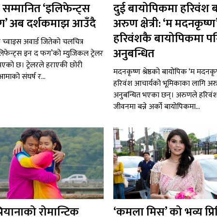
 सम्मानित ‘इलिफेन्ट्स
दुई बायोपिकमा हरिवंश बन
ग’ अब दर्शकमाझ आउँदै
अरुण क्षेत्री: ‘म मदनकृष्ण’
हरिवंशकै बायोपिकमा प
ी च्वाइस अवार्ड जितेको चलचित्र
अनुबन्धित
लिफेन्ट्स इन द फग’को म्युजिकल ट्रेलर
एको छ। ट्रेलरले हराएकी छोरी
मदनकृष्ण श्रेष्ठको बायोपिक ‘म मदनकृ
माको संघर्ष र...
हरिवंश आचार्यको भूमिकाका लागि अरुण क
अनुबन्धित भएका छन्। अरुणले हरिवं
जीवनमा बन्ने अर्को बायोपिकमा...
्रियानाको रोमान्टिक
‘कमला मिस’ को भव्य प्र