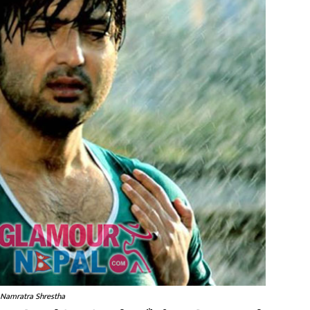
 Namratra Shrestha