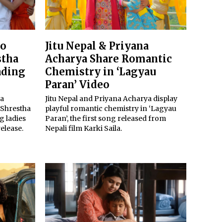
to
Jitu Nepal & Priyana
stha
Acharya Share Romantic
ading
Chemistry in ‘Lagyau
Paran’ Video
ya
Jitu Nepal and Priyana Acharya display
 Shrestha
playful romantic chemistry in ‘Lagyau
g ladies
Paran’, the first song released from
elease.
Nepali film Karki Saila.