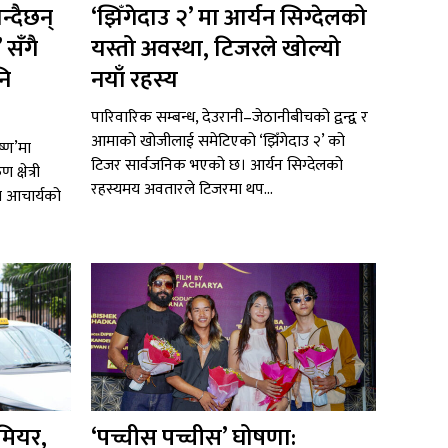
्दैछन्
‘झिँगेदाउ २’ मा आर्यन सिग्देलको
 सँगै
यस्तो अवस्था, टिजरले खोल्यो
नि
नयाँ रहस्य
पारिवारिक सम्बन्ध, देउरानी–जेठानीबीचको द्वन्द्व र
आमाको खोजीलाई समेटिएको ‘झिँगेदाउ २’ को
ष्ण’मा
टिजर सार्वजनिक भएको छ। आर्यन सिग्देलको
्षेत्री
रहस्यमय अवतारले टिजरमा थप...
श आचार्यको
िमियर,
‘पच्चीस पच्चीस’ घोषणा: