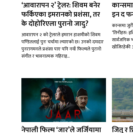
‘आवारापन २’ ट्रेलर: शिवम बनेर
कान्समा
फर्किएका इमरानको प्रशंसा, तर
इन द फ
के दोहोरिएला पुरानो जादु?
कान्समा जुर
‘तिनीहरु: इ
आवारापन २ को ट्रेलरले इमरान हाशमीको शिवम
सार्वजनिक भ
पण्डितलाई पुनः चर्चामा ल्याएको छ। उनको दमदार
खोजिरहेकी आ
पुनरागमनले प्रशंसा पाए पनि नयाँ फिल्मले पुरानो
संगीत र भावनात्मक गहिराइ...
नेपाली फिल्म ‘जार’ले जर्जियामा
जितु र प