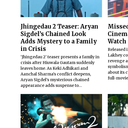
Jhingedau 2 Teaser: Aryan
Missed
Sigdel’s Chained Look
Cinema
Adds Mystery to a Family
Watch 
in Crisis
Released i
Lakhey co
‘Jhingedau 2’ teaser presents a family in
revenge a
crisis after Hiuwala Gautam suddenly
symbolism
leaves home. As Keki Adhikari and
about its c
Aanchal Sharma’s conflict deepens,
full-movi
Aryan Sigdel’s mysterious chained
appearance adds suspense to…