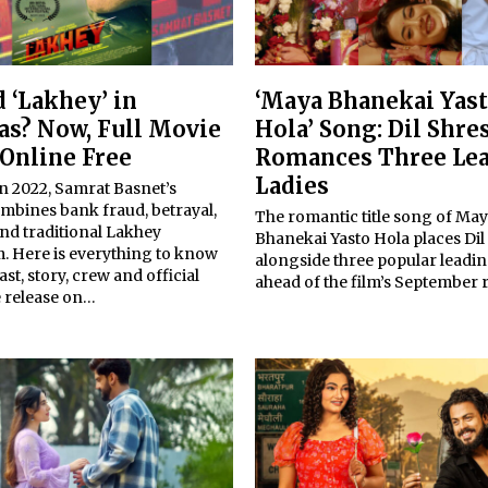
 ‘Lakhey’ in
‘Maya Bhanekai Yas
s? Now, Full Movie
Hola’ Song: Dil Shre
Online Free
Romances Three Le
Ladies
n 2022, Samrat Basnet’s
mbines bank fraud, betrayal,
The romantic title song of Ma
nd traditional Lakhey
Bhanekai Yasto Hola places Dil
. Here is everything to know
alongside three popular leadin
ast, story, crew and official
ahead of the film’s September r
e release on…