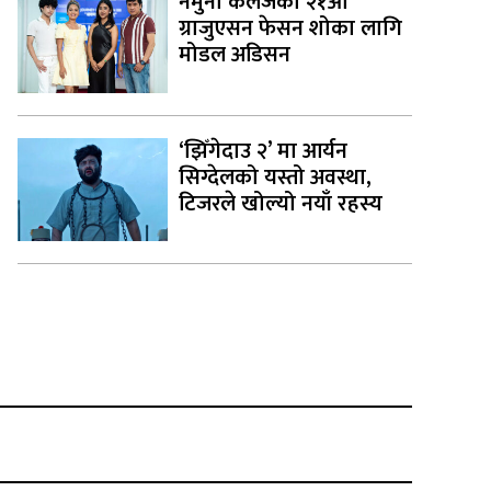
नमुना कलेजको २१औँ
ग्राजुएसन फेसन शोका लागि
मोडल अडिसन
‘झिँगेदाउ २’ मा आर्यन
सिग्देलको यस्तो अवस्था,
टिजरले खोल्यो नयाँ रहस्य