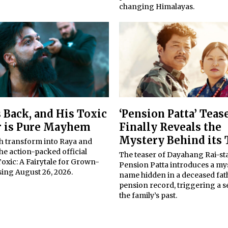
changing Himalayas.
s Back, and His Toxic
‘Pension Patta’ Teas
r is Pure Mayhem
Finally Reveals the
Mystery Behind its 
h transform into Raya and
the action-packed official
The teaser of Dayahang Rai-st
 Toxic: A Fairytale for Grown-
Pension Patta introduces a my
sing August 26, 2026.
name hidden in a deceased fat
pension record, triggering a s
the family’s past.