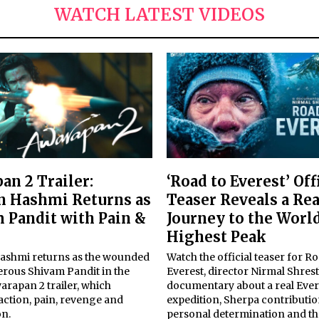
WATCH LATEST VIDEOS
an 2 Trailer:
‘Road to Everest’ Off
 Hashmi Returns as
Teaser Reveals a Rea
 Pandit with Pain &
Journey to the World
Highest Peak
shmi returns as the wounded
Watch the official teaser for Ro
rous Shivam Pandit in the
Everest, director Nirmal Shrest
warapan 2 trailer, which
documentary about a real Ever
action, pain, revenge and
expedition, Sherpa contributio
n.
personal determination and th