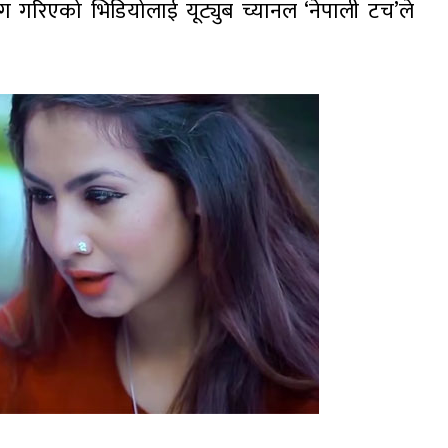
 गरिएको भिडियोलाई यूट्युब च्यानल ‘नेपाली टच’ले