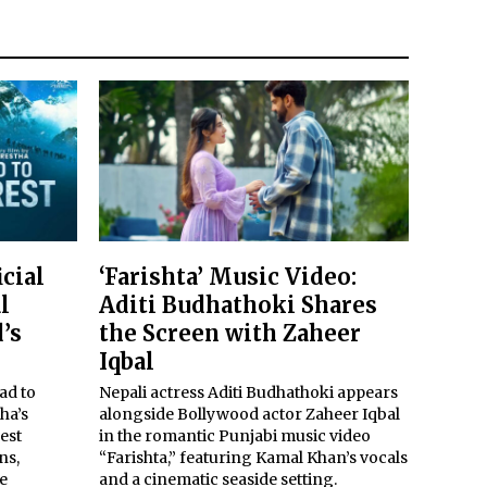
icial
‘Farishta’ Music Video:
l
Aditi Budhathoki Shares
’s
the Screen with Zaheer
Iqbal
ad to
Nepali actress Aditi Budhathoki appears
ha’s
alongside Bollywood actor Zaheer Iqbal
est
in the romantic Punjabi music video
ns,
“Farishta,” featuring Kamal Khan’s vocals
e
and a cinematic seaside setting.