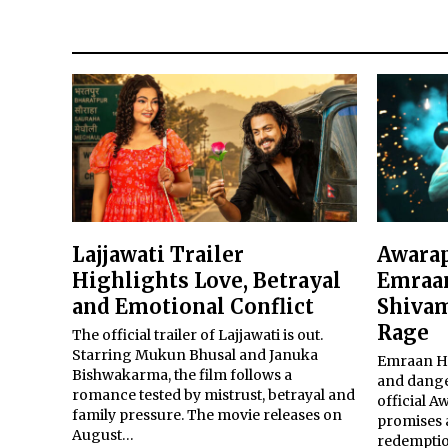
Lajjawati Trailer
Awarap
Highlights Love, Betrayal
Emraan
and Emotional Conflict
Shivam
Rage
The official trailer of Lajjawati is out.
Starring Mukun Bhusal and Januka
Emraan Ha
Bishwakarma, the film follows a
and dange
romance tested by mistrust, betrayal and
official A
family pressure. The movie releases on
promises 
August…
redemptio