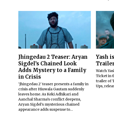
Jhingedau 2 Teaser: Aryan
Yash i
Sigdel’s Chained Look
Traile
Adds Mystery to a Family
Watch Yas
in Crisis
Ticket in 
trailer of
‘Jhingedau 2’ teaser presents a family in
Ups, relea
crisis after Hiuwala Gautam suddenly
leaves home. As Keki Adhikari and
Aanchal Sharma’s conflict deepens,
Aryan Sigdel’s mysterious chained
appearance adds suspense to…