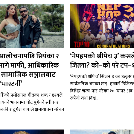
 आलोचनापछि प्रियंका र
‘नेपहपको श्रीपेच ३’ कसल
ले मागे माफी, आधिकारिक
जित्ला? को–को परे टप–
 र सामाजिक सञ्जालबाट
‘नेपहपको श्रीपेच’ सिजन ३ का उत्कृष्ट १०
मास्टर्नी’
सार्वजनिक भएका छन्। हजारौँ डिजि
विभिन्न चरण पार गरेका १० र्‍यापर अ
र्नी’को प्रमोसनल गीतका शब्द र दृश्यले
रुपैयाँ तथा विश्व...
ायको भावनामा चोट पुगेको स्वीकार
ा कार्की र दुर्गेश थापाले क्षमायाचना गरेका