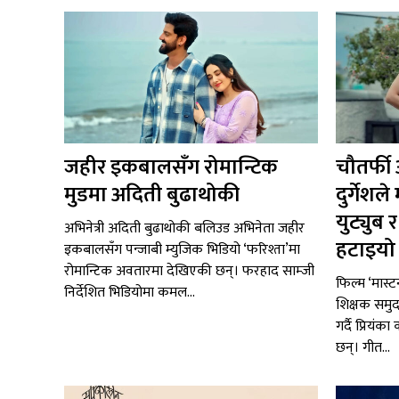
जहीर इकबालसँग रोमान्टिक
चौतर्फी
मुडमा अदिती बुढाथोकी
दुर्गेश
युट्युब
अभिनेत्री अदिती बुढाथोकी बलिउड अभिनेता जहीर
हटाइयो ‘
इकबालसँग पन्जाबी म्युजिक भिडियो ‘फरिश्ता’मा
रोमान्टिक अवतारमा देखिएकी छन्। फरहाद साम्जी
फिल्म ‘मास्ट
निर्देशित भिडियोमा कमल...
शिक्षक समुद
गर्दै प्रियंक
छन्। गीत...