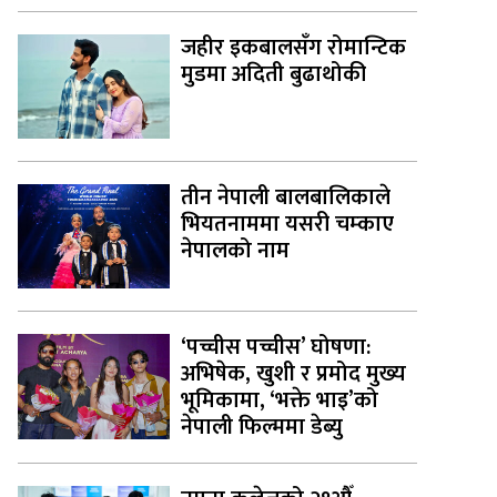
जहीर इकबालसँग रोमान्टिक
मुडमा अदिती बुढाथोकी
तीन नेपाली बालबालिकाले
भियतनाममा यसरी चम्काए
नेपालको नाम
‘पच्चीस पच्चीस’ घोषणा:
अभिषेक, खुशी र प्रमोद मुख्य
भूमिकामा, ‘भक्ते भाइ’को
नेपाली फिल्ममा डेब्यु