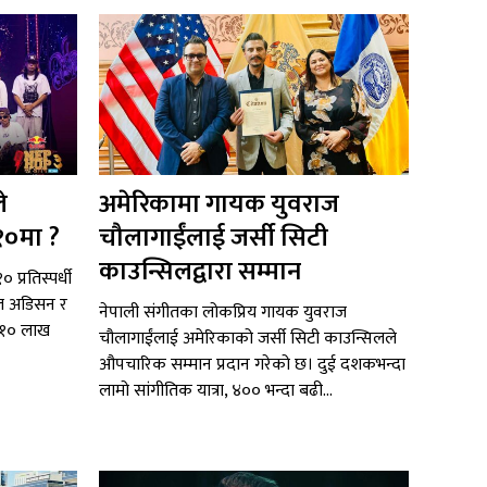
े
अमेरिकामा गायक युवराज
१०मा ?
चौलागाईंलाई जर्सी सिटी
काउन्सिलद्वारा सम्मान
 प्रतिस्पर्धी
टल अडिसन र
नेपाली संगीतका लोकप्रिय गायक युवराज
ब १० लाख
चौलागाईंलाई अमेरिकाको जर्सी सिटी काउन्सिलले
औपचारिक सम्मान प्रदान गरेको छ। दुई दशकभन्दा
लामो सांगीतिक यात्रा, ४०० भन्दा बढी...