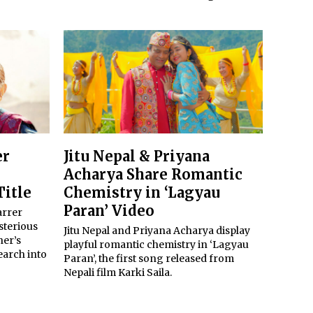
er
Jitu Nepal & Priyana
Acharya Share Romantic
Title
Chemistry in ‘Lagyau
Paran’ Video
arrer
sterious
Jitu Nepal and Priyana Acharya display
her’s
playful romantic chemistry in ‘Lagyau
earch into
Paran’, the first song released from
Nepali film Karki Saila.