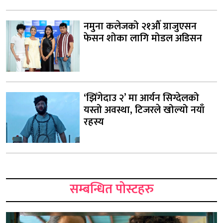
नमुना कलेजको २१औँ ग्राजुएसन
फेसन शोका लागि मोडल अडिसन
‘झिँगेदाउ २’ मा आर्यन सिग्देलको
यस्तो अवस्था, टिजरले खोल्यो नयाँ
रहस्य
सम्बन्धित पोस्टहरु