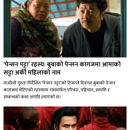
‘पेन्सन पट्टा’ रहस्य: बुबाको पेन्सन कागजमा आमाको
सट्टा अर्की महिलाको नाम
माओत्से गुरुङ निर्देशित ‘पेन्सन पट्टा’को टिजरले दिवंगत बुबाको पेन्सन
कागजमा भेटिएको रहस्यमय नाममार्फत परिवार, पहिचान, सम्पत्ति र
सम्बन्धको कथा अगाडि ल्याएको छ।