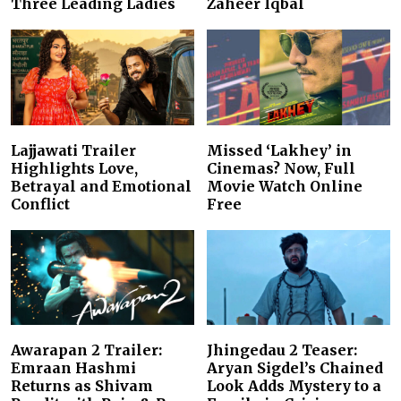
Three Leading Ladies
Zaheer Iqbal
Lajjawati Trailer
Missed ‘Lakhey’ in
Highlights Love,
Cinemas? Now, Full
Betrayal and Emotional
Movie Watch Online
Conflict
Free
Awarapan 2 Trailer:
Jhingedau 2 Teaser:
Emraan Hashmi
Aryan Sigdel’s Chained
Returns as Shivam
Look Adds Mystery to a