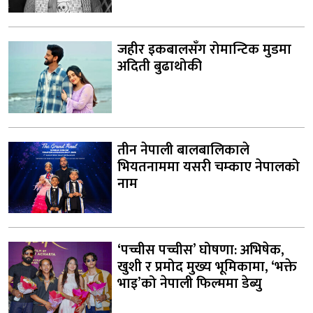
जहीर इकबालसँग रोमान्टिक मुडमा
अदिती बुढाथोकी
तीन नेपाली बालबालिकाले
भियतनाममा यसरी चम्काए नेपालको
नाम
‘पच्चीस पच्चीस’ घोषणा: अभिषेक,
खुशी र प्रमोद मुख्य भूमिकामा, ‘भक्ते
भाइ’को नेपाली फिल्ममा डेब्यु