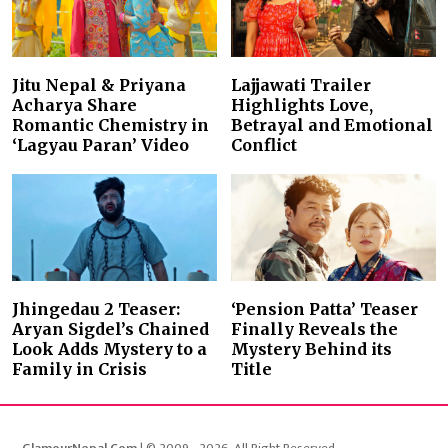
Jitu Nepal & Priyana
Lajjawati Trailer
Acharya Share
Highlights Love,
Romantic Chemistry in
Betrayal and Emotional
‘Lagyau Paran’ Video
Conflict
Jhingedau 2 Teaser:
‘Pension Patta’ Teaser
Aryan Sigdel’s Chained
Finally Reveals the
Look Adds Mystery to a
Mystery Behind its
Family in Crisis
Title
GlamourNepal.Com
| © 2009 - 2026. All Right Reserved.