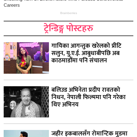
ट्रेन्डिङ्ग पोस्टहरु
गायिका आगन्तुक खरेलको प्रीटि
सलुन, यु.ए.ई. आबुधाबीपछि अब
काठमाडौंमा पनि संचालन
बलिउड अभिनेता प्रदीप रावतको
निधन, नेपाली फिल्ममा पनि गरेका
थिए अभिनय
जहीर इकबालसँग रोमान्टिक मुडमा