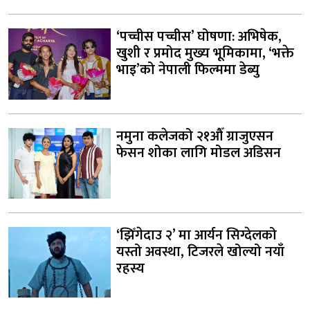
‘पच्चीस पच्चीस’ घोषणा: अभिषेक,
खुशी र प्रमोद मुख्य भूमिकामा, ‘भक्ते
भाइ’को नेपाली फिल्ममा डेब्यु
नमुना कलेजको २१औँ ग्राजुएसन
फेसन शोका लागि मोडल अडिसन
‘झिँगेदाउ २’ मा आर्यन सिग्देलको
यस्तो अवस्था, टिजरले खोल्यो नयाँ
रहस्य