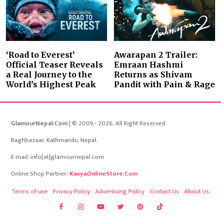
‘Road to Everest’
Awarapan 2 Trailer:
Official Teaser Reveals
Emraan Hashmi
a Real Journey to the
Returns as Shivam
World’s Highest Peak
Pandit with Pain & Rage
GlamourNepal.Com
| © 2009 - 2026. All Right Reserved.
Baghbazaar, Kathmandu, Nepal.
E-mail: info[at]glamournepal.com
Online Shop Partner:
KavyaOnlineStore.Com
Terms of use
Privacy Policy
Advertising Policy
Contact Us
About Us