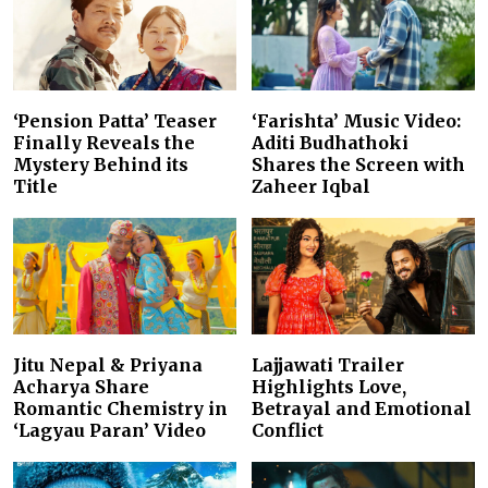
‘Pension Patta’ Teaser
‘Farishta’ Music Video:
Finally Reveals the
Aditi Budhathoki
Mystery Behind its
Shares the Screen with
Title
Zaheer Iqbal
Jitu Nepal & Priyana
Lajjawati Trailer
Acharya Share
Highlights Love,
Romantic Chemistry in
Betrayal and Emotional
‘Lagyau Paran’ Video
Conflict