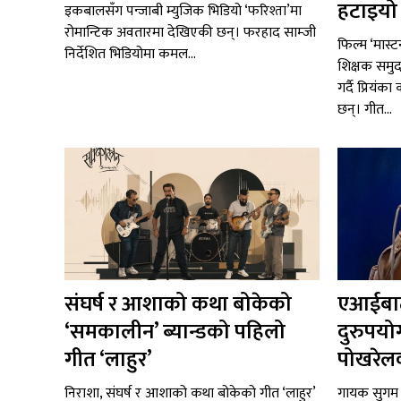
हटाइयो ‘
इकबालसँग पन्जाबी म्युजिक भिडियो ‘फरिश्ता’मा
रोमान्टिक अवतारमा देखिएकी छन्। फरहाद साम्जी
फिल्म ‘मास्ट
निर्देशित भिडियोमा कमल...
शिक्षक समुद
गर्दै प्रियंक
छन्। गीत...
संघर्ष र आशाको कथा बोकेको
एआईबाट
‘समकालीन’ ब्यान्डको पहिलो
दुरुपयो
गीत ‘लाहुर’
पोखरेलक
निराशा, संघर्ष र आशाको कथा बोकेको गीत ‘लाहुर’
गायक सुगम 