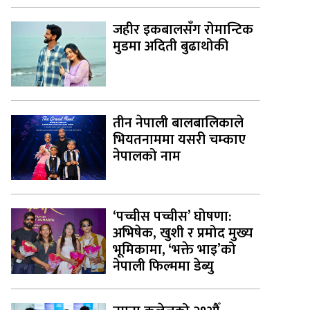
जहीर इकबालसँग रोमान्टिक
मुडमा अदिती बुढाथोकी
तीन नेपाली बालबालिकाले
भियतनाममा यसरी चम्काए
नेपालको नाम
‘पच्चीस पच्चीस’ घोषणा:
अभिषेक, खुशी र प्रमोद मुख्य
भूमिकामा, ‘भक्ते भाइ’को
नेपाली फिल्ममा डेब्यु