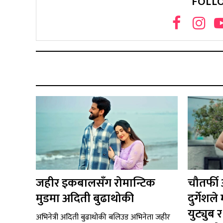
FOLL
जहीर इकबालसँग रोमान्टिक
चौतर्फी
मुडमा अदिती बुढाथोकी
दुर्गेश
युट्युब
अभिनेत्री अदिती बुढाथोकी बलिउड अभिनेता जहीर