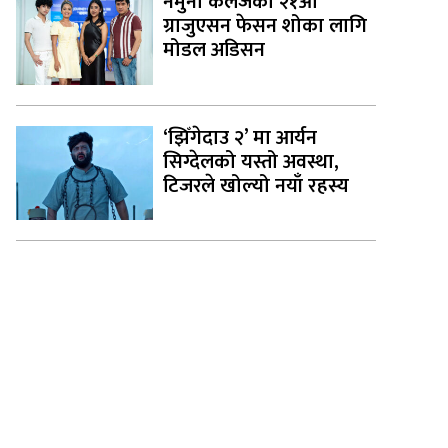
नमुना कलेजको २१औँ
ग्राजुएसन फेसन शोका लागि
मोडल अडिसन
‘झिँगेदाउ २’ मा आर्यन
सिग्देलको यस्तो अवस्था,
टिजरले खोल्यो नयाँ रहस्य