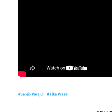
Sanjib Parajuli
Tika Prasai