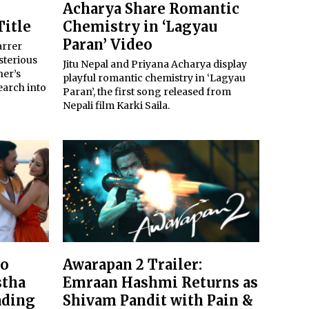
Acharya Share Romantic
Title
Chemistry in ‘Lagyau
Paran’ Video
arrer
sterious
Jitu Nepal and Priyana Acharya display
her’s
playful romantic chemistry in ‘Lagyau
earch into
Paran’, the first song released from
Nepali film Karki Saila.
to
Awarapan 2 Trailer:
stha
Emraan Hashmi Returns as
ading
Shivam Pandit with Pain &