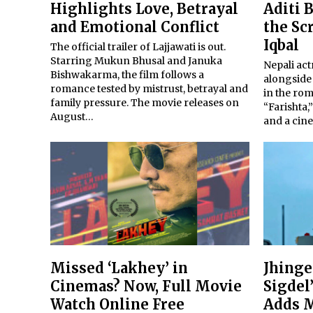
Highlights Love, Betrayal
Aditi 
and Emotional Conflict
the Sc
Iqbal
The official trailer of Lajjawati is out.
Starring Mukun Bhusal and Januka
Nepali act
Bishwakarma, the film follows a
alongside
romance tested by mistrust, betrayal and
in the ro
family pressure. The movie releases on
“Farishta,
August…
and a cine
Missed ‘Lakhey’ in
Jhinge
Cinemas? Now, Full Movie
Sigdel
Watch Online Free
Adds M