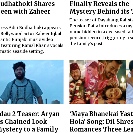
Budhathoki Shares
Finally Reveals the
reen with Zaheer
Mystery Behind its 
The teaser of Dayahang Rai-st
Pension Patta introduces a my
ress Aditi Budhathoki appears
name hidden in a deceased fat
 Bollywood actor Zaheer Iqbal
pension record, triggering a s
mantic Punjabi music video
the family’s past.
” featuring Kamal Khan’s vocals
matic seaside setting.
dau 2 Teaser: Aryan
‘Maya Bhanekai Yas
’s Chained Look
Hola’ Song: Dil Shre
ystery to a Family
Romances Three Le