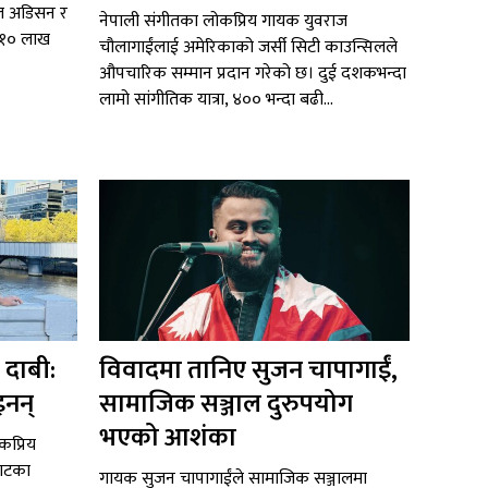
टल अडिसन र
नेपाली संगीतका लोकप्रिय गायक युवराज
ब १० लाख
चौलागाईंलाई अमेरिकाको जर्सी सिटी काउन्सिलले
औपचारिक सम्मान प्रदान गरेको छ। दुई दशकभन्दा
लामो सांगीतिक यात्रा, ४०० भन्दा बढी...
 दाबी:
विवादमा तानिए सुजन चापागाईं,
इनन्
सामाजिक सञ्जाल दुरुपयोग
भएको आशंका
ोकप्रिय
याटका
गायक सुजन चापागाईंले सामाजिक सञ्जालमा