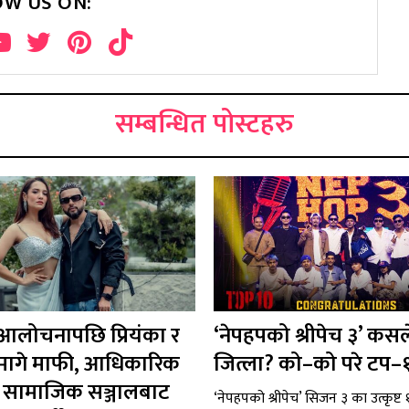
OW US ON:
सम्बन्धित पोस्टहरु
 आलोचनापछि प्रियंका र
‘नेपहपको श्रीपेच ३’ कसल
ले मागे माफी, आधिकारिक
जित्ला? को–को परे टप–
 र सामाजिक सञ्जालबाट
‘नेपहपको श्रीपेच’ सिजन ३ का उत्कृष्ट १०