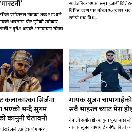
मास्टर्नी’
सार्वजनिक भएका छन्। हजारौँ डिजि
विभिन्न चरण पार गरेका १० र्‍यापर अ
र्नी’को प्रमोसनल गीतका शब्द र दृश्यले
रुपैयाँ तथा विश्व...
ायको भावनामा चोट पुगेको स्वीकार
ा कार्की र दुर्गेश थापाले क्षमायाचना गरेका
 कलाकारका सिर्जना
गायक सुजन चापागाईंको
ग भएको भन्दै सुगम
सबै भाइरल च्याट मेरा हो
ो कानुनी चेतावनी
नेपाली संगीत क्षेत्रमा युवा पुस्तामाझ ल
गायक सुजन चापागाईं कथित निजी च्
पोखरेलले एआई प्रयोग गरेर