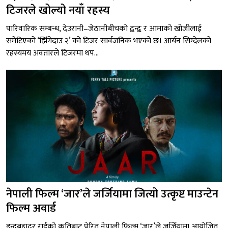
टिजरले खोल्यो नयाँ रहस्य
पारिवारिक सम्बन्ध, देउरानी–जेठानीबीचको द्वन्द्व र आमाको खोजीलाई
समेटिएको ‘झिँगेदाउ २’ को टिजर सार्वजनिक भएको छ। आर्यन सिग्देलको
रहस्यमय अवतारले टिजरमा थप...
नेपाली फिल्म ‘जार’ले जर्जियामा जित्यो उत्कृष्ट माउन्टेन
फिल्म अवार्ड
इन्द्रबहादुर राईको कृतिबाट प्रेरित नेपाली फिल्म ‘जार’ले जर्जियामा आयोजित