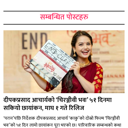
सम्बन्धित पोस्टहरु
दीपकप्रसाद आचार्यको ‘चिरञ्जीवी भवः’ ५१ दिनमा
सकियो छायांकन, माघ १ गते रिलिज
‘परान’पछि निर्देशक दीपकप्रसाद आचार्य ‘काकु’को दोस्रो फिल्म ‘चिरञ्जीवी
भवः’को ५१ दिन लामो छायांकन पूरा भएको छ। पारिवारिक सम्बन्धको कथा