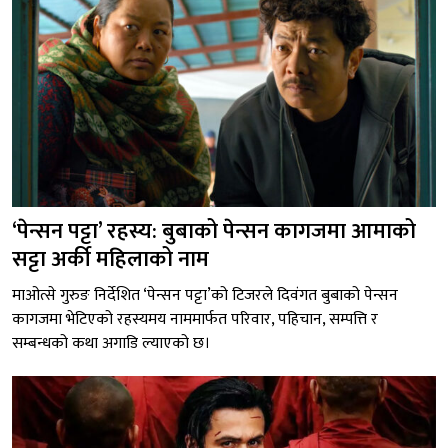
‘पेन्सन पट्टा’ रहस्य: बुबाको पेन्सन कागजमा आमाको
सट्टा अर्की महिलाको नाम
माओत्से गुरुङ निर्देशित ‘पेन्सन पट्टा’को टिजरले दिवंगत बुबाको पेन्सन
कागजमा भेटिएको रहस्यमय नाममार्फत परिवार, पहिचान, सम्पत्ति र
सम्बन्धको कथा अगाडि ल्याएको छ।