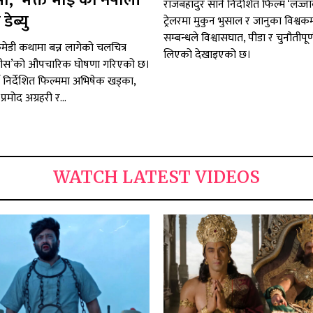
ा, ‘भक्ते भाइ’को नेपाली
राजबहादुर साने निर्देशित फिल्म ‘लज्ज
डेब्यु
ट्रेलरमा मुकुन भुसाल र जानुका विश्वकर्म
सम्बन्धले विश्वासघात, पीडा र चुनौतीपूर
ेडी कथामा बन्न लागेको चलचित्र
लिएको देखाइएको छ।
्चीस’को औपचारिक घोषणा गरिएको छ।
य निर्देशित फिल्ममा अभिषेक खड्का,
प्रमोद अग्रहरी र...
WATCH LATEST VIDEOS