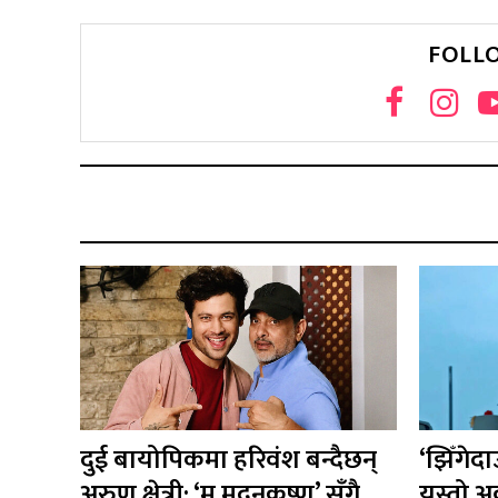
FOLL
दुई बायोपिकमा हरिवंश बन्दैछन्
‘झिँगेद
अरुण क्षेत्री: ‘म मदनकृष्ण’ सँगै
यस्तो अ