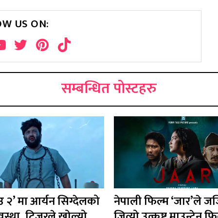
OW US ON:
सम्बन्धित पोस्टहरु
ाउ २’ मा आर्यन सिग्देलको
नेपाली फिल्म ‘जार’ले जर
वस्था, टिजरले खोल्यो
जित्यो उत्कृष्ट माउन्टेन फि