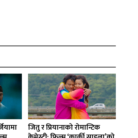
्जियामा
जितु र प्रियानाको रोमान्टिक
ल्म
केमेस्ट्री: फिल्म ‘कार्की साइला’को