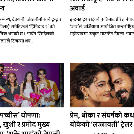
्य
अवार्ड
्बन्ध, देउरानी–जेठानीबीचको द्वन्द्व र
इन्द्रबहादुर राईको कृतिबाट प्रेरित नेप
लाई समेटिएको ‘झिँगेदाउ २’ को
‘जार’ले जर्जियामा आयोजित अन्तर्राष्ट्रि
जनिक भएको छ। आर्यन सिग्देलको
महोत्सवमा उत्कृष्ट माउन्टेन फिल्म अवा
तारले टिजरमा थप...
 पच्चीस’ घोषणा:
प्रेम, धोका र संघर्षको कथ
खुशी र प्रमोद मुख्य
बोकेको ‘लज्जावती’ ट्रेलर