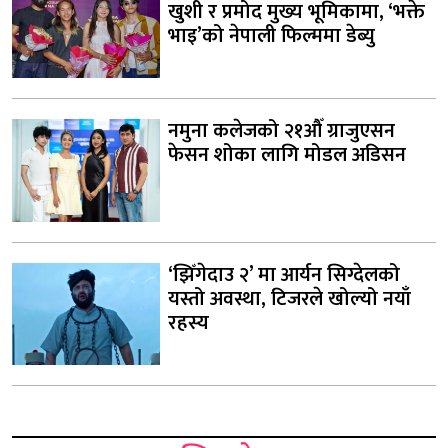
खुशी र प्रमोद मुख्य भूमिकामा, ‘भक्ते
भाइ’को नेपाली फिल्ममा डेब्यु
नमुना कलेजको २१औँ ग्राजुएसन
फेसन शोका लागि मोडल अडिसन
‘झिँगेदाउ २’ मा आर्यन सिग्देलको
यस्तो अवस्था, टिजरले खोल्यो नयाँ
रहस्य