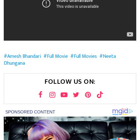
Amesh Bhandari
Full Movie
Full Movies
Neeta
Dhungana
FOLLOW US ON: