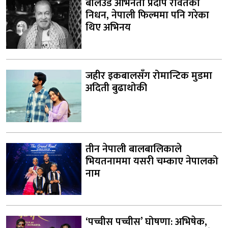
बलिउड अभिनेता प्रदीप रावतको
निधन, नेपाली फिल्ममा पनि गरेका
थिए अभिनय
जहीर इकबालसँग रोमान्टिक मुडमा
अदिती बुढाथोकी
तीन नेपाली बालबालिकाले
भियतनाममा यसरी चम्काए नेपालको
नाम
‘पच्चीस पच्चीस’ घोषणा: अभिषेक,