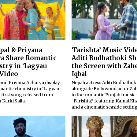
epal & Priyana
‘Farishta’ Music Vid
a Share Romantic
Aditi Budhathoki Sh
try in ‘Lagyau
the Screen with Zah
 Video
Iqbal
 and Priyana Acharya display
Nepali actress Aditi Budhathok
omantic chemistry in ‘Lagyau
alongside Bollywood actor Zah
e first song released from
in the romantic Punjabi music
m Karki Saila.
“Farishta,” featuring Kamal Kh
and a cinematic seaside setting