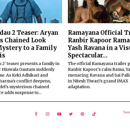
dau 2 Teaser: Aryan
Ramayana Official Tr
’s Chained Look
Ranbir Kapoor Rama
ystery to a Family
Yash Ravana in a Vis
is
Spectacular…
 2’ teaser presents a family in
The official Ramayana trailer 
ter Hiuwala Gautam suddenly
Ranbir Kapoor’s calm Rama, Ya
me. As Keki Adhikari and
menacing Ravana and Sai Pallav
harma’s conflict deepens,
in Nitesh Tiwari’s grand IMAX
del’s mysterious chained
adaptation.
e adds suspense to…
Ter