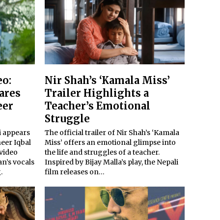
eo:
Nir Shah’s ‘Kamala Miss’
ares
Trailer Highlights a
eer
Teacher’s Emotional
Struggle
i appears
The official trailer of Nir Shah’s ‘Kamala
eer Iqbal
Miss’ offers an emotional glimpse into
 video
the life and struggles of a teacher.
an’s vocals
Inspired by Bijay Malla’s play, the Nepali
.
film releases on…