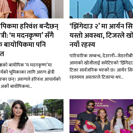
ोपिकमा हरिवंश बन्दैछन्
‘झिँगेदाउ २’ मा आर्यन सि
त्री: ‘म मदनकृष्ण’ सँगै
यस्तो अवस्था, टिजरले खो
कै बायोपिकमा पनि
नयाँ रहस्य
ित
पारिवारिक सम्बन्ध, देउरानी–जेठानीबीचक
आमाको खोजीलाई समेटिएको ‘झिँगेदाउ
रेष्ठको बायोपिक ‘म मदनकृष्ण’मा
टिजर सार्वजनिक भएको छ। आर्यन सिग
यको भूमिकाका लागि अरुण क्षेत्री
रहस्यमय अवतारले टिजरमा थप...
भएका छन्। अरुणले हरिवंश आचार्यको
 अर्को बायोपिकमा...