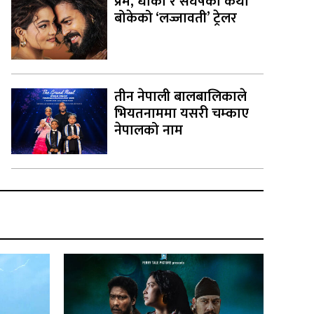
प्रेम, धोका र संघर्षको कथा
बोकेको ‘लज्जावती’ ट्रेलर
तीन नेपाली बालबालिकाले
भियतनाममा यसरी चम्काए
नेपालको नाम