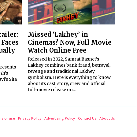
ailer:
Missed ‘Lakhey’ in
 Faces
Cinemas? Now, Full Movie
ually
Watch Online Free
Released in 2022, Samrat Basnet’s
Lakhey combines bank fraud, betrayal,
presents
revenge and traditional Lakhey
sh’s
symbolism. Here is everything to know
i’s Sita
about its cast, story, crew and official
full-movie release on…
ms of use
Privacy Policy
Advertising Policy
Contact Us
About Us