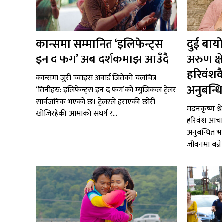
कान्समा सम्मानित ‘इलिफेन्ट्स
दुई बाय
इन द फग’ अब दर्शकमाझ आउँदै
अरुण क्षे
हरिवंश
कान्समा जुरी च्वाइस अवार्ड जितेको चलचित्र
अनुबन्ध
‘तिनीहरु: इलिफेन्ट्स इन द फग’को म्युजिकल ट्रेलर
सार्वजनिक भएको छ। ट्रेलरले हराएकी छोरी
मदनकृष्ण श्
खोजिरहेकी आमाको संघर्ष र...
हरिवंश आचार्
अनुबन्धित 
जीवनमा बन्ने