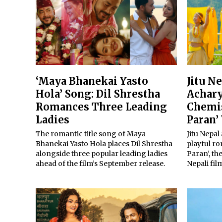
‘Maya Bhanekai Yasto
Jitu N
Hola’ Song: Dil Shrestha
Achary
Romances Three Leading
Chemis
Ladies
Paran’
The romantic title song of Maya
Jitu Nepal
Bhanekai Yasto Hola places Dil Shrestha
playful r
alongside three popular leading ladies
Paran’, th
ahead of the film’s September release.
Nepali fil