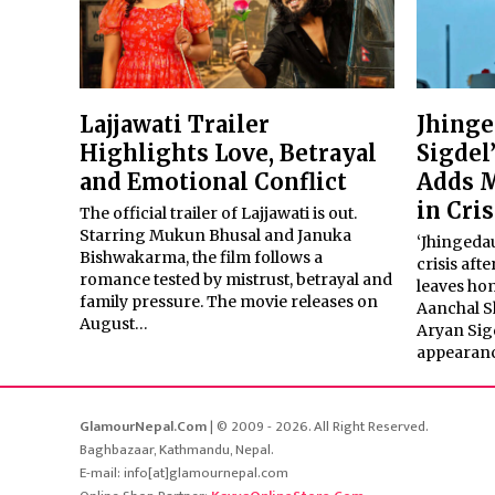
Lajjawati Trailer
Jhinge
Highlights Love, Betrayal
Sigdel
and Emotional Conflict
Adds M
in Cris
The official trailer of Lajjawati is out.
Starring Mukun Bhusal and Januka
‘Jhingedau
Bishwakarma, the film follows a
crisis af
romance tested by mistrust, betrayal and
leaves ho
family pressure. The movie releases on
Aanchal S
August…
Aryan Sig
appearanc
GlamourNepal.Com
| © 2009 - 2026. All Right Reserved.
Baghbazaar, Kathmandu, Nepal.
E-mail: info[at]glamournepal.com