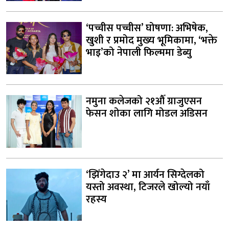
‘पच्चीस पच्चीस’ घोषणा: अभिषेक,
खुशी र प्रमोद मुख्य भूमिकामा, ‘भक्ते
भाइ’को नेपाली फिल्ममा डेब्यु
नमुना कलेजको २१औँ ग्राजुएसन
फेसन शोका लागि मोडल अडिसन
‘झिँगेदाउ २’ मा आर्यन सिग्देलको
यस्तो अवस्था, टिजरले खोल्यो नयाँ
रहस्य