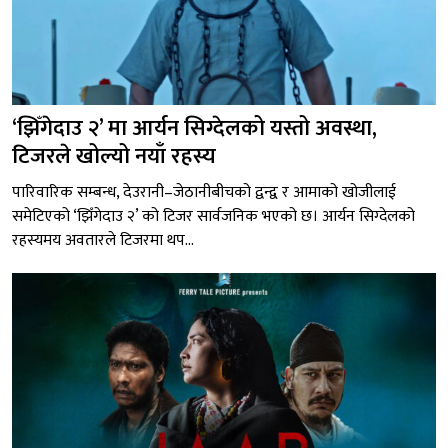
‘झिँगेदाउ २’ मा आर्यन सिग्देलको यस्तो अवस्था,
टिजरले खोल्यो नयाँ रहस्य
पारिवारिक सम्बन्ध, देउरानी–जेठानीबीचको द्वन्द्व र आमाको खोजीलाई
समेटिएको ‘झिँगेदाउ २’ को टिजर सार्वजनिक भएको छ। आर्यन सिग्देलको
रहस्यमय अवतारले टिजरमा थप...